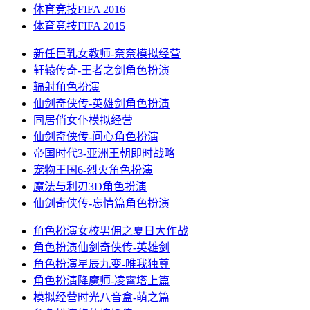
体育竞技
FIFA 2016
体育竞技
FIFA 2015
新任巨乳女教师-奈奈
模拟经营
轩辕传奇-王者之剑
角色扮演
辐射
角色扮演
仙剑奇侠传-英雄剑
角色扮演
同居俏女仆
模拟经营
仙剑奇侠传-问心
角色扮演
帝国时代3-亚洲王朝
即时战略
宠物王国6-烈火
角色扮演
魔法与利刃3D
角色扮演
仙剑奇侠传-忘情篇
角色扮演
角色扮演
女校男佣之夏日大作战
角色扮演
仙剑奇侠传-英雄剑
角色扮演
星辰九变-唯我独尊
角色扮演
降魔师-凌霄塔上篇
模拟经营
时光八音盒-萌之篇