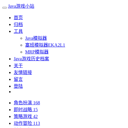
Java游戏小站
首页
归档
工具
Java模拟器
塞班模拟器EKA2L1
MRP模拟器
Java游戏历史档案
关于
友情链接
留言
登陆
角色扮演
168
即时战略
15
策略游戏
42
动作冒险
113