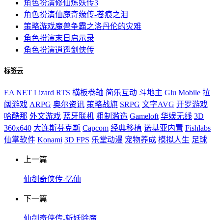
角色扮演
修仙炼妖传3
角色扮演
仙魔奇缘传-苍痕之泪
策略游戏
魔兽争霸之洛丹伦的灾难
角色扮演
末日启示录
角色扮演
逍遥剑侠传
标签云
EA
NET Lizard
RTS
横板卷轴
简乐互动
斗地主
Glu Mobile
拉
阔游戏
ARPG
奥尔资讯
策略战旗
SRPG
文字AVG
开罗游戏
哈酷那
外文游戏
蓝牙联机
粗制滥造
Gameloft
华娱无线
3D
360x640
大连斯芬克斯
Capcom
经典移植
诺基亚内置
Fishlabs
仙掌软件
Konami
3D FPS
乐堂动漫
宠物养成
模拟人生
足球
上一篇
仙剑奇侠传-忆仙
下一篇
仙剑奇侠传-斩妖除魔