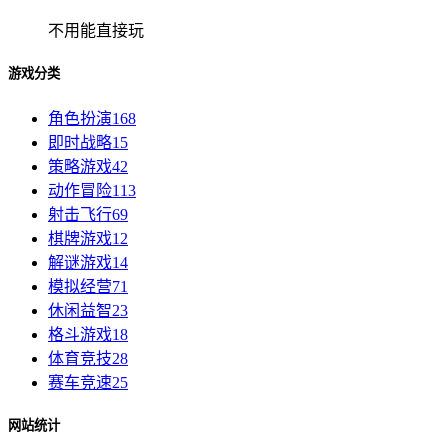
不用能直接玩
游戏分类
角色扮演
168
即时战略
15
策略游戏
42
动作冒险
113
射击飞行
69
棋牌游戏
12
解谜游戏
14
模拟经营
71
休闲益智
23
格斗游戏
18
体育竞技
28
赛车竞速
25
网站统计