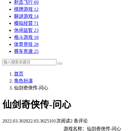
射击飞行
69
棋牌游戏
12
解谜游戏
14
模拟经营
71
休闲益智
23
格斗游戏
18
体育竞技
28
赛车竞速
25
首页
角色扮演
仙剑奇侠传-问心
仙剑奇侠传-问心
2022.03.30
2022.03.30
25101次阅读
2 条评论
游戏名称：仙剑奇侠传-问心