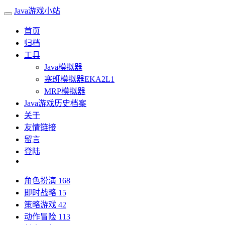
Java游戏小站
首页
归档
工具
Java模拟器
塞班模拟器EKA2L1
MRP模拟器
Java游戏历史档案
关于
友情链接
留言
登陆
角色扮演
168
即时战略
15
策略游戏
42
动作冒险
113