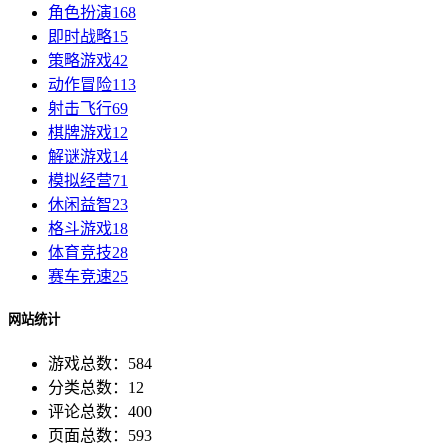
角色扮演
168
即时战略
15
策略游戏
42
动作冒险
113
射击飞行
69
棋牌游戏
12
解谜游戏
14
模拟经营
71
休闲益智
23
格斗游戏
18
体育竞技
28
赛车竞速
25
网站统计
游戏总数：584
分类总数：12
评论总数：400
页面总数：593