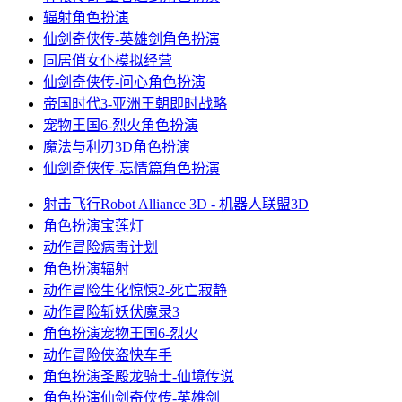
辐射
角色扮演
仙剑奇侠传-英雄剑
角色扮演
同居俏女仆
模拟经营
仙剑奇侠传-问心
角色扮演
帝国时代3-亚洲王朝
即时战略
宠物王国6-烈火
角色扮演
魔法与利刃3D
角色扮演
仙剑奇侠传-忘情篇
角色扮演
射击飞行
Robot Alliance 3D - 机器人联盟3D
角色扮演
宝莲灯
动作冒险
病毒计划
角色扮演
辐射
动作冒险
生化惊悚2-死亡寂静
动作冒险
斩妖伏魔录3
角色扮演
宠物王国6-烈火
动作冒险
侠盗快车手
角色扮演
圣殿龙骑士-仙境传说
角色扮演
仙剑奇侠传-英雄剑