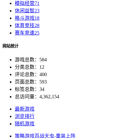
模拟经营
71
休闲益智
23
格斗游戏
18
体育竞技
28
赛车竞速
25
网站统计
游戏总数：584
分类总数：12
评论总数：400
页面总数：593
标签总数：34
总访问量：4,362,154
最新游戏
浏览排行
随机游戏
策略游戏
百战天虫-重装上阵