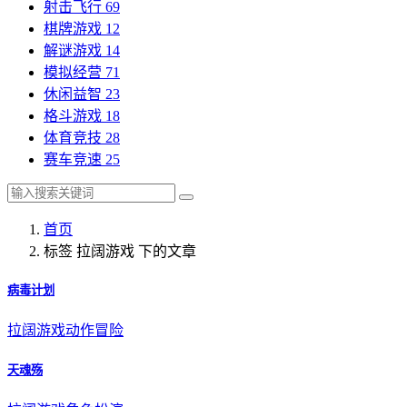
射击飞行
69
棋牌游戏
12
解谜游戏
14
模拟经营
71
休闲益智
23
格斗游戏
18
体育竞技
28
赛车竞速
25
首页
标签 拉阔游戏 下的文章
病毒计划
拉阔游戏
动作冒险
天魂殇