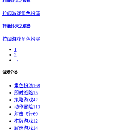
轩辕剑-天之痕肆
拉阔游戏
角色扮演
轩辕剑-天之痕叁
拉阔游戏
角色扮演
1
2
→
游戏分类
角色扮演
168
即时战略
15
策略游戏
42
动作冒险
113
射击飞行
69
棋牌游戏
12
解谜游戏
14