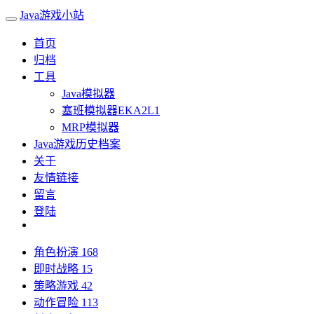
Java游戏小站
首页
归档
工具
Java模拟器
塞班模拟器EKA2L1
MRP模拟器
Java游戏历史档案
关于
友情链接
留言
登陆
角色扮演
168
即时战略
15
策略游戏
42
动作冒险
113