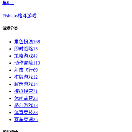
角斗士
Fishlabs
格斗游戏
游戏分类
角色扮演
168
即时战略
15
策略游戏
42
动作冒险
113
射击飞行
69
棋牌游戏
12
解谜游戏
14
模拟经营
71
休闲益智
23
格斗游戏
18
体育竞技
28
赛车竞速
25