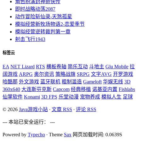
角色扮演
封神奇侠传
即时战略
动荡2087
动作冒险
斩仙录-天煞孤星
模拟经营
新牧场物语2-恋爱季节
模拟经营
逆转裁判第一章
射击飞行
1943
标签云
EA
NET Lizard
RTS
横板卷轴
简乐互动
斗地主
Glu Mobile
拉
阔游戏
ARPG
奥尔资讯
策略战旗
SRPG
文字AVG
开罗游戏
哈酷那
外文游戏
蓝牙联机
粗制滥造
Gameloft
华娱无线
3D
360x640
大连斯芬克斯
Capcom
经典移植
诺基亚内置
Fishlabs
仙掌软件
Konami
3D FPS
乐堂动漫
宠物养成
模拟人生
足球
© 2026
Java游戏小站
·
文章 RSS
·
评论 RSS
--- 本站已安全运行：
---
Powered by
Typecho
·
Theme
Sax
网页加载时间: 0.0639S