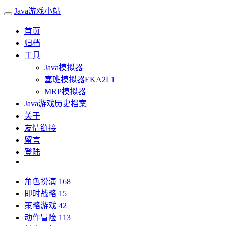
Java游戏小站
首页
归档
工具
Java模拟器
塞班模拟器EKA2L1
MRP模拟器
Java游戏历史档案
关于
友情链接
留言
登陆
角色扮演
168
即时战略
15
策略游戏
42
动作冒险
113