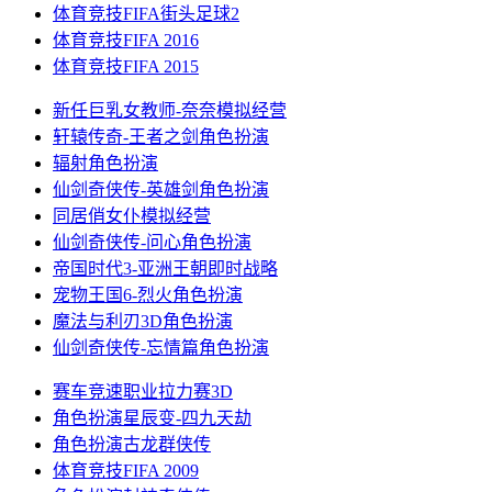
体育竞技
FIFA街头足球2
体育竞技
FIFA 2016
体育竞技
FIFA 2015
新任巨乳女教师-奈奈
模拟经营
轩辕传奇-王者之剑
角色扮演
辐射
角色扮演
仙剑奇侠传-英雄剑
角色扮演
同居俏女仆
模拟经营
仙剑奇侠传-问心
角色扮演
帝国时代3-亚洲王朝
即时战略
宠物王国6-烈火
角色扮演
魔法与利刃3D
角色扮演
仙剑奇侠传-忘情篇
角色扮演
赛车竞速
职业拉力赛3D
角色扮演
星辰变-四九天劫
角色扮演
古龙群侠传
体育竞技
FIFA 2009