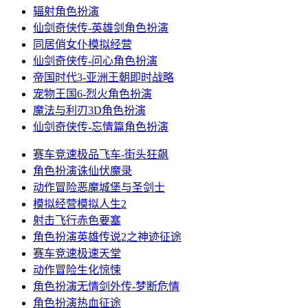
辐射
角色扮演
仙剑奇侠传-英雄剑
角色扮演
同居俏女仆
模拟经营
仙剑奇侠传-问心
角色扮演
帝国时代3-亚洲王朝
即时战略
宠物王国6-烈火
角色扮演
魔法与利刃3D
角色扮演
仙剑奇侠传-忘情篇
角色扮演
赛车竞速
极品飞车-街头狂飙
角色扮演
诛仙伏魔录
动作冒险
恶魔城堡与圣剑士
模拟经营
模拟人生2
射击飞行
赤色要塞
角色扮演
英雄传说2之神迹征途
赛车竞速
极速天堂
动作冒险
生化惊悚
角色扮演
无情剑外传-梦断危情
角色扮演
热血征途