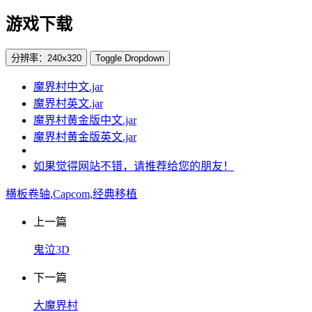
游戏下载
分辨率：240x320
Toggle Dropdown
魔界村中文.jar
魔界村英文.jar
魔界村黄金版中文.jar
魔界村黄金版英文.jar
如果觉得网站不错，请推荐给您的朋友！
横板卷轴
,
Capcom
,
经典移植
上一篇
鬼泣3D
下一篇
大魔界村