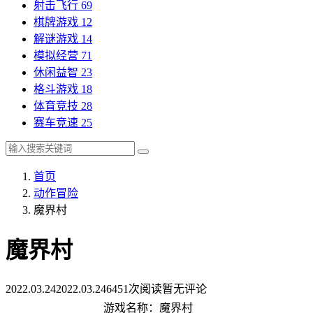
射击飞行
69
棋牌游戏
12
解谜游戏
14
模拟经营
71
休闲益智
23
格斗游戏
18
体育竞技
28
赛车竞速
25
首页
动作冒险
魔界村
魔界村
2022.03.24
2022.03.24
6451次阅读
暂无评论
游戏名称：魔界村