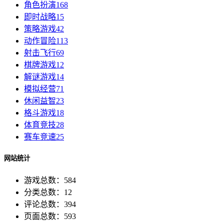
角色扮演
168
即时战略
15
策略游戏
42
动作冒险
113
射击飞行
69
棋牌游戏
12
解谜游戏
14
模拟经营
71
休闲益智
23
格斗游戏
18
体育竞技
28
赛车竞速
25
网站统计
游戏总数：584
分类总数：12
评论总数：394
页面总数：593