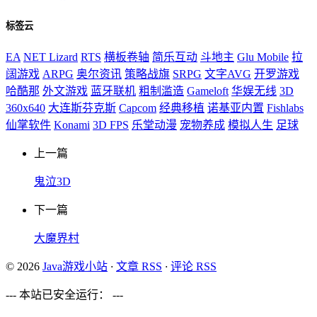
标签云
EA
NET Lizard
RTS
横板卷轴
简乐互动
斗地主
Glu Mobile
拉
阔游戏
ARPG
奥尔资讯
策略战旗
SRPG
文字AVG
开罗游戏
哈酷那
外文游戏
蓝牙联机
粗制滥造
Gameloft
华娱无线
3D
360x640
大连斯芬克斯
Capcom
经典移植
诺基亚内置
Fishlabs
仙掌软件
Konami
3D FPS
乐堂动漫
宠物养成
模拟人生
足球
上一篇
鬼泣3D
下一篇
大魔界村
© 2026
Java游戏小站
·
文章 RSS
·
评论 RSS
--- 本站已安全运行：
---