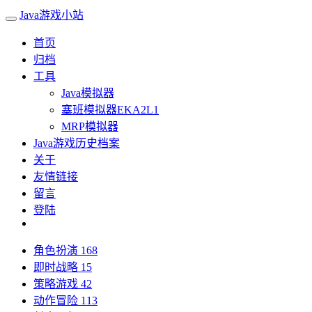
Java游戏小站
首页
归档
工具
Java模拟器
塞班模拟器EKA2L1
MRP模拟器
Java游戏历史档案
关于
友情链接
留言
登陆
角色扮演
168
即时战略
15
策略游戏
42
动作冒险
113