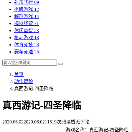
射击飞行
69
棋牌游戏
12
解谜游戏
14
模拟经营
71
休闲益智
23
格斗游戏
18
体育竞技
28
赛车竞速
25
首页
动作冒险
真西游记-四圣降临
真西游记-四圣降临
2020.06.02
2020.06.02
11519次阅读
暂无评论
游戏名称：真西游记-四圣降临