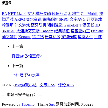
标签云
EA
NET Lizard
RTS
横板卷轴
简乐互动
斗地主
Glu Mobile
拉
阔游戏
ARPG
奥尔资讯
策略战旗
SRPG
文字AVG
开罗游戏
哈酷那
外文游戏
蓝牙联机
粗制滥造
Gameloft
华娱无线
3D
360x640
大连斯芬克斯
Capcom
经典移植
诺基亚内置
Fishlabs
仙掌软件
Konami
3D FPS
乐堂动漫
宠物养成
模拟人生
足球
上一篇
真西游记-悟空传2
下一篇
七神器-羿神之弓
© 2026
Java游戏小站
·
文章 RSS
·
评论 RSS
--- 本站已安全运行：
---
Powered by
Typecho
·
Theme
Sax
网页加载时间: 0.0622S