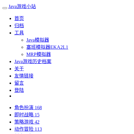
Java游戏小站
首页
归档
工具
Java模拟器
塞班模拟器EKA2L1
MRP模拟器
Java游戏历史档案
关于
友情链接
留言
登陆
角色扮演
168
即时战略
15
策略游戏
42
动作冒险
113