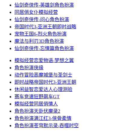
仙剑奇侠传-英雄剑
角色扮演
同居俏女仆
模拟经营
仙剑奇侠传-问心
角色扮演
帝国时代3-亚洲王朝
即时战略
宠物王国6-烈火
角色扮演
魔法与利刃3D
角色扮演
仙剑奇侠传-忘情篇
角色扮演
模拟经营
恋爱物语-梦想之翼
角色扮演
侠缘
动作冒险
恶魔城堡与圣剑士
即时战略
帝国时代3-亚洲王朝
休闲益智
恋爱达人心理测验
赛车竞速
狂野飙车GT
模拟经营
同居俏情人
角色扮演
天卦伏魔录2
角色扮演
满江红3-侠骨柔情
角色扮演
苍穹默示录-吞噬时空