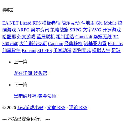
标签云
EA
NET Lizard
RTS
横板卷轴
简乐互动
斗地主
Glu Mobile
拉
阔游戏
ARPG
奥尔资讯
策略战旗
SRPG
文字AVG
开罗游戏
哈酷那
外文游戏
蓝牙联机
粗制滥造
Gameloft
华娱无线
3D
360x640
大连斯芬克斯
Capcom
经典移植
诺基亚内置
Fishlabs
仙掌软件
Konami
3D FPS
乐堂动漫
宠物养成
模拟人生
足球
上一篇
龙在江湖-斧头帮
下一篇
黑暗破坏神-黄金法师
© 2026
Java游戏小站
·
文章 RSS
·
评论 RSS
--- 本站已安全运行：
---