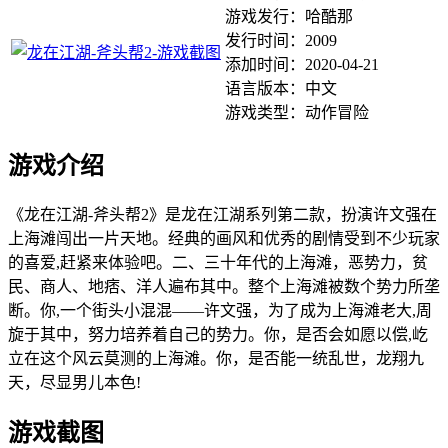
游戏发行：哈酷那
发行时间：2009
添加时间：2020-04-21
语言版本：中文
游戏类型：动作冒险
游戏介绍
《龙在江湖-斧头帮2》是龙在江湖系列第二款，扮演许文强在
上海滩闯出一片天地。经典的画风和优秀的剧情受到不少玩家
的喜爱,赶紧来体验吧。二、三十年代的上海滩，恶势力，贫
民、商人、地痞、洋人遍布其中。整个上海滩被数个势力所垄
断。你,一个街头小混混——许文强，为了成为上海滩老大,周
旋于其中，努力培养着自己的势力。你，是否会如愿以偿,屹
立在这个风云莫测的上海滩。你，是否能一统乱世，龙翔九
天，尽显男儿本色!
游戏截图