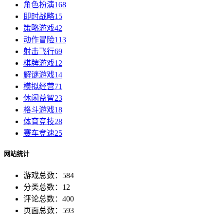
角色扮演
168
即时战略
15
策略游戏
42
动作冒险
113
射击飞行
69
棋牌游戏
12
解谜游戏
14
模拟经营
71
休闲益智
23
格斗游戏
18
体育竞技
28
赛车竞速
25
网站统计
游戏总数：584
分类总数：12
评论总数：400
页面总数：593