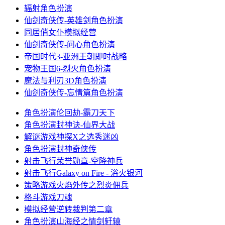
辐射
角色扮演
仙剑奇侠传-英雄剑
角色扮演
同居俏女仆
模拟经营
仙剑奇侠传-问心
角色扮演
帝国时代3-亚洲王朝
即时战略
宠物王国6-烈火
角色扮演
魔法与利刃3D
角色扮演
仙剑奇侠传-忘情篇
角色扮演
角色扮演
伦回劫-霸刀天下
角色扮演
封神诀-仙界大战
解谜游戏
神探X之选秀迷凶
角色扮演
封神奇侠传
射击飞行
荣誉勋章-空降神兵
射击飞行
Galaxy on Fire - 浴火银河
策略游戏
火焰外传之烈炎佣兵
格斗游戏
刀魂
模拟经营
逆转裁判第二章
角色扮演
山海经之情剑轩辕