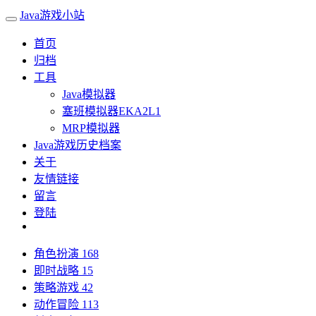
Java游戏小站
首页
归档
工具
Java模拟器
塞班模拟器EKA2L1
MRP模拟器
Java游戏历史档案
关于
友情链接
留言
登陆
角色扮演
168
即时战略
15
策略游戏
42
动作冒险
113