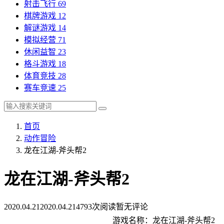
射击飞行
69
棋牌游戏
12
解谜游戏
14
模拟经营
71
休闲益智
23
格斗游戏
18
体育竞技
28
赛车竞速
25
首页
动作冒险
龙在江湖-斧头帮2
龙在江湖-斧头帮2
2020.04.21
2020.04.21
4793次阅读
暂无评论
游戏名称：龙在江湖-斧头帮2