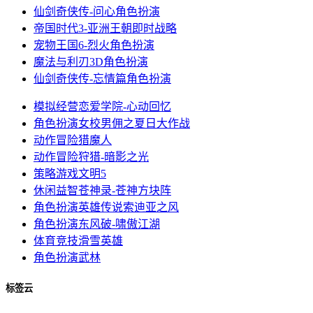
仙剑奇侠传-问心
角色扮演
帝国时代3-亚洲王朝
即时战略
宠物王国6-烈火
角色扮演
魔法与利刃3D
角色扮演
仙剑奇侠传-忘情篇
角色扮演
模拟经营
恋爱学院-心动回忆
角色扮演
女校男佣之夏日大作战
动作冒险
猎魔人
动作冒险
狩猎-暗影之光
策略游戏
文明5
休闲益智
苍神录-苍神方块阵
角色扮演
英雄传说索迪亚之风
角色扮演
东风破-啸傲江湖
体育竞技
滑雪英雄
角色扮演
武林
标签云