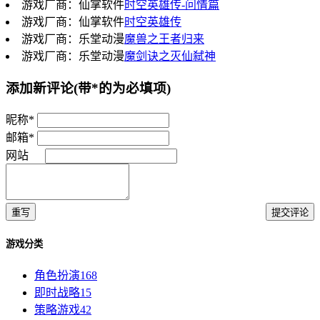
游戏厂商：仙掌软件
时空英雄传-问情篇
游戏厂商：仙掌软件
时空英雄传
游戏厂商：乐堂动漫
魔兽之王者归来
游戏厂商：乐堂动漫
魔剑诀之灭仙弑神
添加新评论
(带*的为必填项)
昵称*
邮箱*
网站
重写
提交评论
游戏分类
角色扮演
168
即时战略
15
策略游戏
42