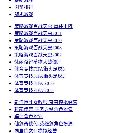
最新游戏
浏览排行
随机游戏
策略游戏
百战天虫-重装上阵
策略游戏
百战天虫2011
策略游戏
百战天虫2010
策略游戏
百战天虫2008
策略游戏
百战天虫2007
休闲益智
植物大战僵尸
体育竞技
FIFA街头足球3
体育竞技
FIFA街头足球2
体育竞技
FIFA 2016
体育竞技
FIFA 2015
新任巨乳女教师-奈奈
模拟经营
轩辕传奇-王者之剑
角色扮演
辐射
角色扮演
仙剑奇侠传-英雄剑
角色扮演
同居俏女仆
模拟经营