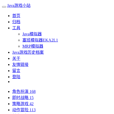
Java游戏小站
首页
归档
工具
Java模拟器
塞班模拟器EKA2L1
MRP模拟器
Java游戏历史档案
关于
友情链接
留言
登陆
角色扮演
168
即时战略
15
策略游戏
42
动作冒险
113