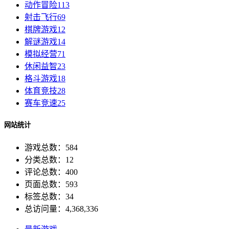
动作冒险
113
射击飞行
69
棋牌游戏
12
解谜游戏
14
模拟经营
71
休闲益智
23
格斗游戏
18
体育竞技
28
赛车竞速
25
网站统计
游戏总数：584
分类总数：12
评论总数：400
页面总数：593
标签总数：34
总访问量：4,368,336