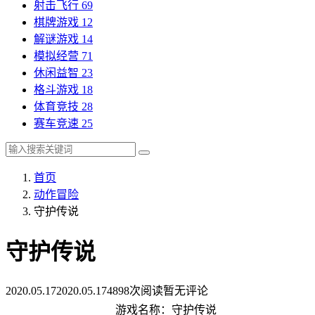
射击飞行
69
棋牌游戏
12
解谜游戏
14
模拟经营
71
休闲益智
23
格斗游戏
18
体育竞技
28
赛车竞速
25
首页
动作冒险
守护传说
守护传说
2020.05.17
2020.05.17
4898次阅读
暂无评论
游戏名称：守护传说