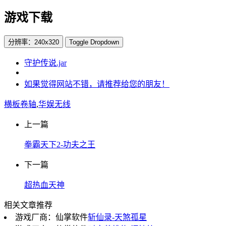
游戏下载
分辨率：240x320
Toggle Dropdown
守护传说.jar
如果觉得网站不错，请推荐给您的朋友！
横板卷轴
,
华娱无线
上一篇
拳霸天下2-功夫之王
下一篇
超热血天神
相关文章推荐
游戏厂商：仙掌软件
斩仙录-天煞孤星