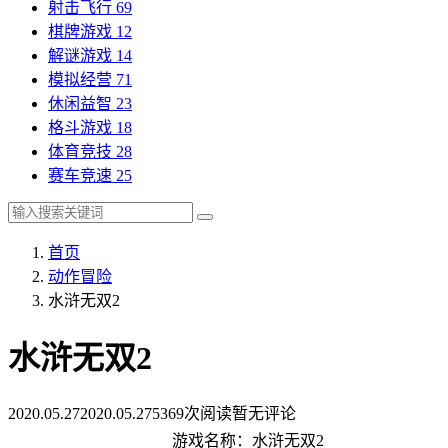
射击飞行
69
棋牌游戏
12
解谜游戏
14
模拟经营
71
休闲益智
23
格斗游戏
18
体育竞技
28
赛车竞速
25
首页
动作冒险
水浒无双2
水浒无双2
2020.05.27
2020.05.27
5369次阅读
暂无评论
游戏名称：水浒无双2