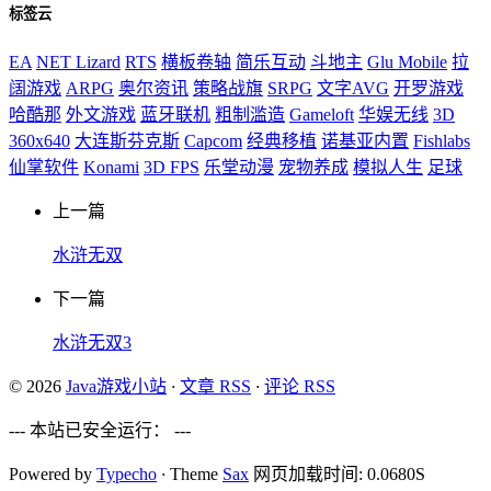
标签云
EA
NET Lizard
RTS
横板卷轴
简乐互动
斗地主
Glu Mobile
拉
阔游戏
ARPG
奥尔资讯
策略战旗
SRPG
文字AVG
开罗游戏
哈酷那
外文游戏
蓝牙联机
粗制滥造
Gameloft
华娱无线
3D
360x640
大连斯芬克斯
Capcom
经典移植
诺基亚内置
Fishlabs
仙掌软件
Konami
3D FPS
乐堂动漫
宠物养成
模拟人生
足球
上一篇
水浒无双
下一篇
水浒无双3
© 2026
Java游戏小站
·
文章 RSS
·
评论 RSS
--- 本站已安全运行：
---
Powered by
Typecho
·
Theme
Sax
网页加载时间: 0.0680S