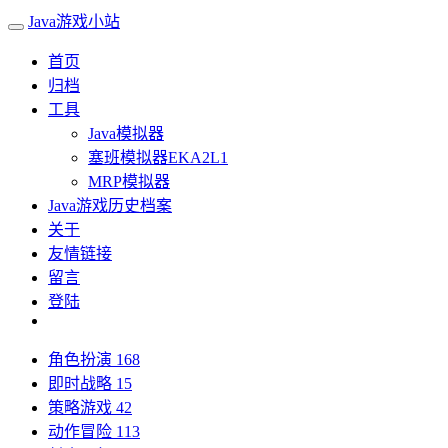
Java游戏小站
首页
归档
工具
Java模拟器
塞班模拟器EKA2L1
MRP模拟器
Java游戏历史档案
关于
友情链接
留言
登陆
角色扮演
168
即时战略
15
策略游戏
42
动作冒险
113