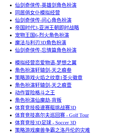
仙剑奇侠传-英雄剑
角色扮演
同居俏女仆
模拟经营
仙剑奇侠传-问心
角色扮演
帝国时代3-亚洲王朝
即时战略
宠物王国6-烈火
角色扮演
魔法与利刃3D
角色扮演
仙剑奇侠传-忘情篇
角色扮演
模拟经营
恋爱物语-梦想之翼
角色扮演
轩辕剑-天之痕叁
策略游戏
火焰之纹章1圣火徽章
角色扮演
轩辕剑-天之痕壹
动作冒险
格斗之王
角色扮演
仙魔劫-背叛
体育竞技
极速赛艇挑战赛3D
体育竞技
高尔夫巡回赛 - Golf Tour
体育竞技
3D足球 - Soccer 3D
策略游戏
魔兽争霸之洛丹伦的灾难