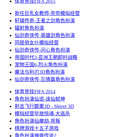
体育竞技
FIFA 2015
新任巨乳女教师-奈奈
模拟经营
轩辕传奇-王者之剑
角色扮演
辐射
角色扮演
仙剑奇侠传-英雄剑
角色扮演
同居俏女仆
模拟经营
仙剑奇侠传-问心
角色扮演
帝国时代3-亚洲王朝
即时战略
宠物王国6-烈火
角色扮演
魔法与利刃3D
角色扮演
仙剑奇侠传-忘情篇
角色扮演
体育竞技
FIFA 2014
角色扮演
仙逆-诛仙弑神
射击飞行
颤栗3D - Shiver 3D
模拟经营
毕旅惊魂-大逃杀
角色扮演
仙魔劫-背叛
棋牌游戏
十五子游戏
角色扮演
神兽传说2