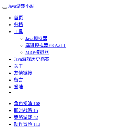
Java游戏小站
首页
归档
工具
Java模拟器
塞班模拟器EKA2L1
MRP模拟器
Java游戏历史档案
关于
友情链接
留言
登陆
角色扮演
168
即时战略
15
策略游戏
42
动作冒险
113