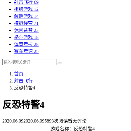
射击飞行
69
棋牌游戏
12
解谜游戏
14
模拟经营
71
休闲益智
23
格斗游戏
18
体育竞技
28
赛车竞速
25
首页
射击飞行
反恐特警4
反恐特警4
2020.06.09
2020.06.09
5893次阅读
暂无评论
游戏名称：反恐特警4