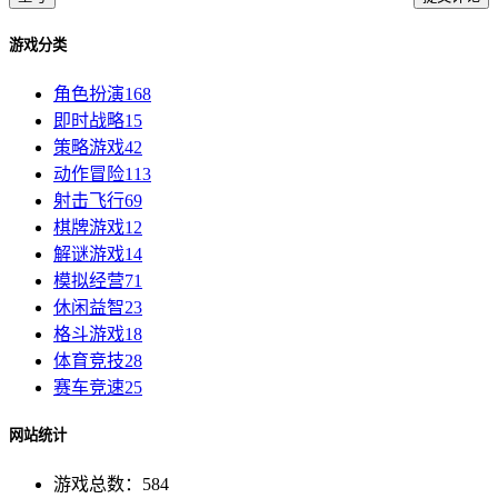
游戏分类
角色扮演
168
即时战略
15
策略游戏
42
动作冒险
113
射击飞行
69
棋牌游戏
12
解谜游戏
14
模拟经营
71
休闲益智
23
格斗游戏
18
体育竞技
28
赛车竞速
25
网站统计
游戏总数：584