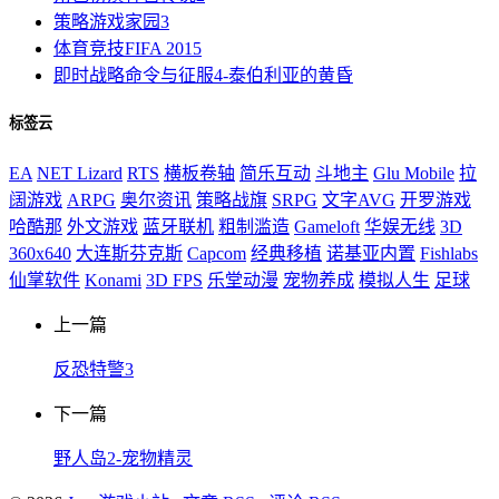
策略游戏
家园3
体育竞技
FIFA 2015
即时战略
命令与征服4-泰伯利亚的黄昏
标签云
EA
NET Lizard
RTS
横板卷轴
简乐互动
斗地主
Glu Mobile
拉
阔游戏
ARPG
奥尔资讯
策略战旗
SRPG
文字AVG
开罗游戏
哈酷那
外文游戏
蓝牙联机
粗制滥造
Gameloft
华娱无线
3D
360x640
大连斯芬克斯
Capcom
经典移植
诺基亚内置
Fishlabs
仙掌软件
Konami
3D FPS
乐堂动漫
宠物养成
模拟人生
足球
上一篇
反恐特警3
下一篇
野人岛2-宠物精灵