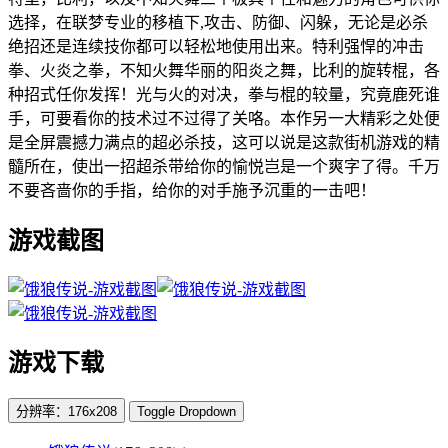
选择，在联梦专业的移植下,攻击、防御、闪躲，无论是必杀
绝招还是连续技你都可以轻松地使用出来。特利强悍的冲击
拳、火炎之拳，不知火舞华丽的阳炎之舞，比利的旋转棍，各
种招式任你发挥！光与火的对决，拳与棍的较量，究竟鹿死谁
手，可要看你的技术过不过得了关咯。本作另一大精彩之处便
是全屏震撼力满点的超必杀技，这可以说是这款街机游戏的精
髓所在，使出一招超杀带给你的愉悦岂是一个爽字了得。千万
不要吝啬你的手指，给你的对手施予沉重的一击吧！
游戏截图
游戏下载
分辨率：176x208
Toggle Dropdown