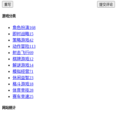
重写
提交评论
游戏分类
角色扮演
168
即时战略
15
策略游戏
42
动作冒险
113
射击飞行
69
棋牌游戏
12
解谜游戏
14
模拟经营
71
休闲益智
23
格斗游戏
18
体育竞技
28
赛车竞速
25
网站统计