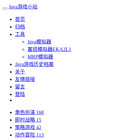
Java游戏小站
首页
归档
工具
Java模拟器
塞班模拟器EKA2L1
MRP模拟器
Java游戏历史档案
关于
友情链接
留言
登陆
角色扮演
168
即时战略
15
策略游戏
42
动作冒险
113