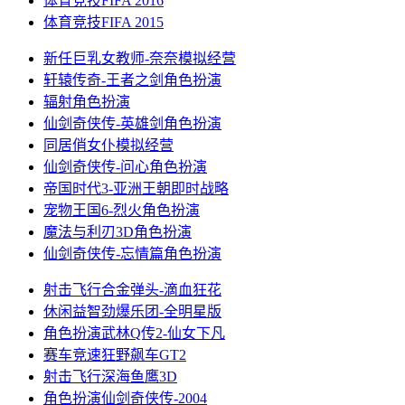
体育竞技
FIFA 2016
体育竞技
FIFA 2015
新任巨乳女教师-奈奈
模拟经营
轩辕传奇-王者之剑
角色扮演
辐射
角色扮演
仙剑奇侠传-英雄剑
角色扮演
同居俏女仆
模拟经营
仙剑奇侠传-问心
角色扮演
帝国时代3-亚洲王朝
即时战略
宠物王国6-烈火
角色扮演
魔法与利刃3D
角色扮演
仙剑奇侠传-忘情篇
角色扮演
射击飞行
合金弹头-滴血狂花
休闲益智
劲爆乐团-全明星版
角色扮演
武林Q传2-仙女下凡
赛车竞速
狂野飙车GT2
射击飞行
深海鱼鹰3D
角色扮演
仙剑奇侠传-2004