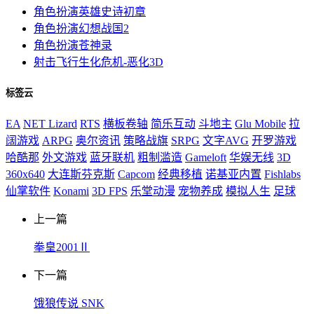
角色扮演
英雄史诗初章
角色扮演
幻想战国2
角色扮演
苍神录
射击飞行
生化危机-恶化3D
标签云
EA
NET Lizard
RTS
横板卷轴
简乐互动
斗地主
Glu Mobile
拉
阔游戏
ARPG
奥尔资讯
策略战旗
SRPG
文字AVG
开罗游戏
哈酷那
外文游戏
蓝牙联机
粗制滥造
Gameloft
华娱无线
3D
360x640
大连斯芬克斯
Capcom
经典移植
诺基亚内置
Fishlabs
仙掌软件
Konami
3D FPS
乐堂动漫
宠物养成
模拟人生
足球
上一篇
拳皇2001Ⅱ
下一篇
饿狼传说 SNK