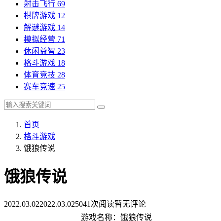
射击飞行
69
棋牌游戏
12
解谜游戏
14
模拟经营
71
休闲益智
23
格斗游戏
18
体育竞技
28
赛车竞速
25
首页
格斗游戏
饿狼传说
饿狼传说
2022.03.02
2022.03.02
5041次阅读
暂无评论
游戏名称：饿狼传说