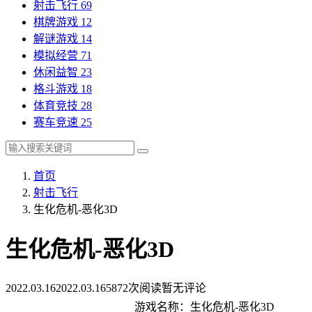
射击飞行
69
棋牌游戏
12
解谜游戏
14
模拟经营
71
休闲益智
23
格斗游戏
18
体育竞技
28
赛车竞速
25
首页
射击飞行
生化危机-恶化3D
生化危机-恶化3D
2022.03.16
2022.03.16
5872次阅读
暂无评论
游戏名称：生化危机-恶化3D