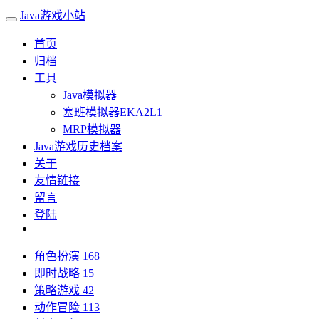
Java游戏小站
首页
归档
工具
Java模拟器
塞班模拟器EKA2L1
MRP模拟器
Java游戏历史档案
关于
友情链接
留言
登陆
角色扮演
168
即时战略
15
策略游戏
42
动作冒险
113