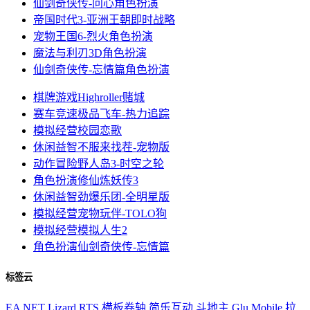
仙剑奇侠传-问心
角色扮演
帝国时代3-亚洲王朝
即时战略
宠物王国6-烈火
角色扮演
魔法与利刃3D
角色扮演
仙剑奇侠传-忘情篇
角色扮演
棋牌游戏
Highroller赌城
赛车竞速
极品飞车-热力追踪
模拟经营
校园恋歌
休闲益智
不服来找茬-宠物版
动作冒险
野人岛3-时空之轮
角色扮演
修仙炼妖传3
休闲益智
劲爆乐团-全明星版
模拟经营
宠物玩伴-TOLO狗
模拟经营
模拟人生2
角色扮演
仙剑奇侠传-忘情篇
标签云
EA
NET Lizard
RTS
横板卷轴
简乐互动
斗地主
Glu Mobile
拉