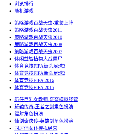
浏览排行
随机游戏
策略游戏
百战天虫-重装上阵
策略游戏
百战天虫2011
策略游戏
百战天虫2010
策略游戏
百战天虫2008
策略游戏
百战天虫2007
休闲益智
植物大战僵尸
体育竞技
FIFA街头足球3
体育竞技
FIFA街头足球2
体育竞技
FIFA 2016
体育竞技
FIFA 2015
新任巨乳女教师-奈奈
模拟经营
轩辕传奇-王者之剑
角色扮演
辐射
角色扮演
仙剑奇侠传-英雄剑
角色扮演
同居俏女仆
模拟经营