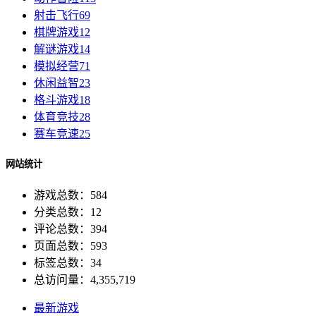
射击飞行
69
棋牌游戏
12
解谜游戏
14
模拟经营
71
休闲益智
23
格斗游戏
18
体育竞技
28
赛车竞速
25
网站统计
游戏总数：584
分类总数：12
评论总数：394
页面总数：593
标签总数：34
总访问量：4,355,719
最新游戏