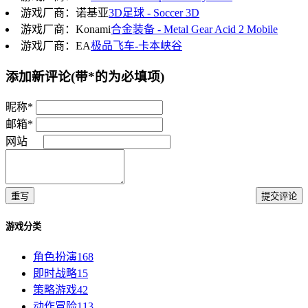
游戏厂商：诺基亚
3D足球 - Soccer 3D
游戏厂商：Konami
合金装备 - Metal Gear Acid 2 Mobile
游戏厂商：EA
极品飞车-卡本峡谷
添加新评论
(带*的为必填项)
昵称*
邮箱*
网站
重写
提交评论
游戏分类
角色扮演
168
即时战略
15
策略游戏
42
动作冒险
113