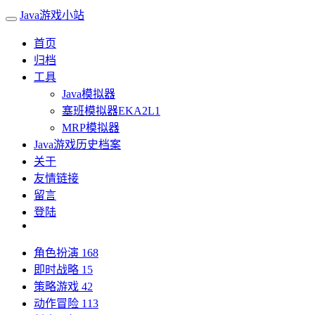
Java游戏小站
首页
归档
工具
Java模拟器
塞班模拟器EKA2L1
MRP模拟器
Java游戏历史档案
关于
友情链接
留言
登陆
角色扮演
168
即时战略
15
策略游戏
42
动作冒险
113