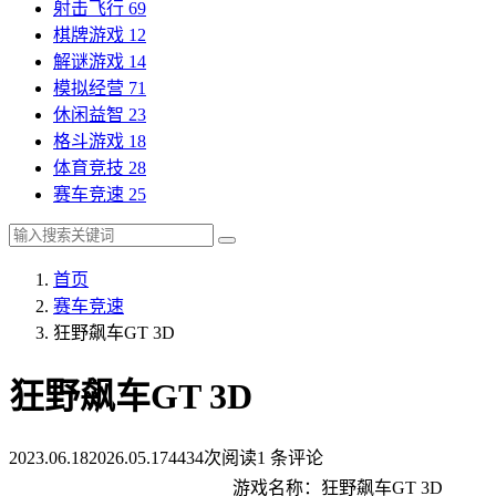
射击飞行
69
棋牌游戏
12
解谜游戏
14
模拟经营
71
休闲益智
23
格斗游戏
18
体育竞技
28
赛车竞速
25
首页
赛车竞速
狂野飙车GT 3D
狂野飙车GT 3D
2023.06.18
2026.05.17
4434次阅读
1 条评论
游戏名称：狂野飙车GT 3D