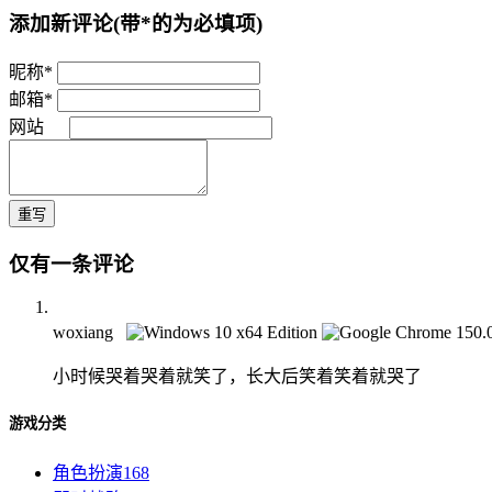
添加新评论
(带*的为必填项)
昵称*
邮箱*
网站
重写
仅有一条评论
woxiang
小时候哭着哭着就笑了，长大后笑着笑着就哭了
游戏分类
角色扮演
168