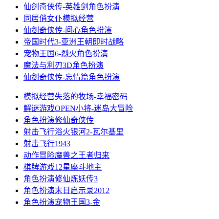
仙剑奇侠传-英雄剑
角色扮演
同居俏女仆
模拟经营
仙剑奇侠传-问心
角色扮演
帝国时代3-亚洲王朝
即时战略
宠物王国6-烈火
角色扮演
魔法与利刃3D
角色扮演
仙剑奇侠传-忘情篇
角色扮演
模拟经营
失落的牧场-幸福密码
解谜游戏
OPEN小将-迷岛大冒险
角色扮演
修仙奇侠传
射击飞行
浴火银河2-瓦尔基里
射击飞行
1943
动作冒险
魔兽之王者归来
棋牌游戏
12星座斗地主
角色扮演
修仙炼妖传3
角色扮演
末日启示录2012
角色扮演
宠物王国3-金