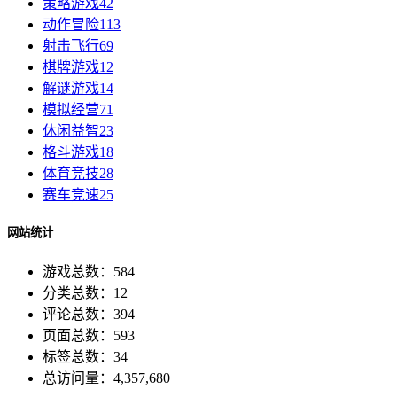
策略游戏
42
动作冒险
113
射击飞行
69
棋牌游戏
12
解谜游戏
14
模拟经营
71
休闲益智
23
格斗游戏
18
体育竞技
28
赛车竞速
25
网站统计
游戏总数：584
分类总数：12
评论总数：394
页面总数：593
标签总数：34
总访问量：4,357,680