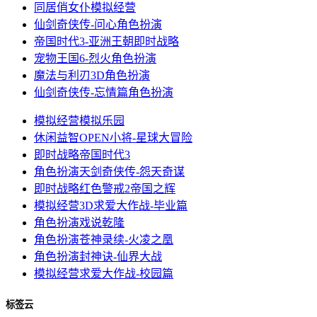
同居俏女仆
模拟经营
仙剑奇侠传-问心
角色扮演
帝国时代3-亚洲王朝
即时战略
宠物王国6-烈火
角色扮演
魔法与利刃3D
角色扮演
仙剑奇侠传-忘情篇
角色扮演
模拟经营
模拟乐园
休闲益智
OPEN小将-星球大冒险
即时战略
帝国时代3
角色扮演
天剑奇侠传-怨天奇谋
即时战略
红色警戒2帝国之辉
模拟经营
3D求爱大作战-毕业篇
角色扮演
戏说乾隆
角色扮演
苍神录续-火凌之凰
角色扮演
封神诀-仙界大战
模拟经营
求爱大作战-校园篇
标签云