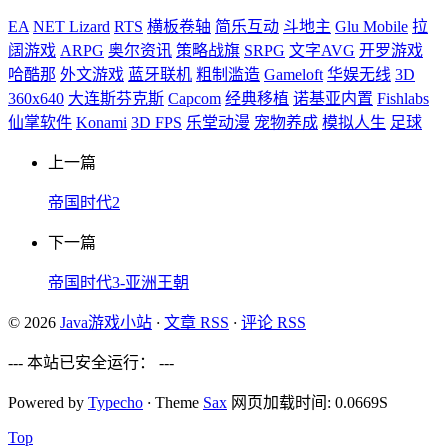
EA
NET Lizard
RTS
横板卷轴
简乐互动
斗地主
Glu Mobile
拉
阔游戏
ARPG
奥尔资讯
策略战旗
SRPG
文字AVG
开罗游戏
哈酷那
外文游戏
蓝牙联机
粗制滥造
Gameloft
华娱无线
3D
360x640
大连斯芬克斯
Capcom
经典移植
诺基亚内置
Fishlabs
仙掌软件
Konami
3D FPS
乐堂动漫
宠物养成
模拟人生
足球
上一篇
帝国时代2
下一篇
帝国时代3-亚洲王朝
© 2026
Java游戏小站
·
文章 RSS
·
评论 RSS
--- 本站已安全运行：
---
Powered by
Typecho
·
Theme
Sax
网页加载时间: 0.0669S
Top