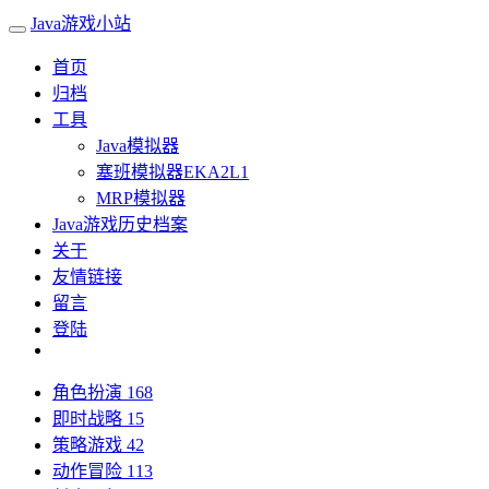
Java游戏小站
首页
归档
工具
Java模拟器
塞班模拟器EKA2L1
MRP模拟器
Java游戏历史档案
关于
友情链接
留言
登陆
角色扮演
168
即时战略
15
策略游戏
42
动作冒险
113