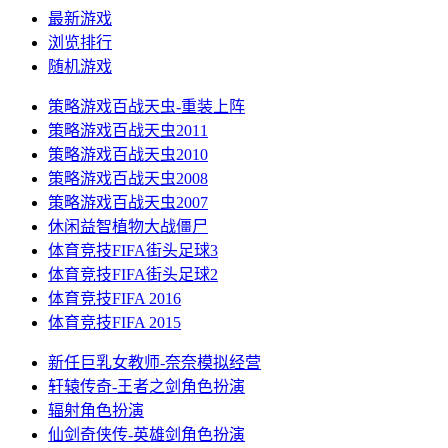
最新游戏
浏览排行
随机游戏
策略游戏
百战天虫-重装上阵
策略游戏
百战天虫2011
策略游戏
百战天虫2010
策略游戏
百战天虫2008
策略游戏
百战天虫2007
休闲益智
植物大战僵尸
体育竞技
FIFA街头足球3
体育竞技
FIFA街头足球2
体育竞技
FIFA 2016
体育竞技
FIFA 2015
新任巨乳女教师-奈奈
模拟经营
轩辕传奇-王者之剑
角色扮演
辐射
角色扮演
仙剑奇侠传-英雄剑
角色扮演