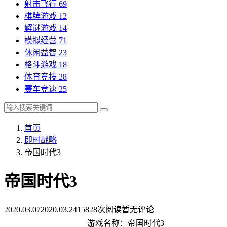
射击飞行
69
棋牌游戏
12
解谜游戏
14
模拟经营
71
休闲益智
23
格斗游戏
18
体育竞技
28
赛车竞速
25
首页
即时战略
帝国时代3
帝国时代3
2020.03.07
2020.03.24
15828次阅读
暂无评论
游戏名称：帝国时代3