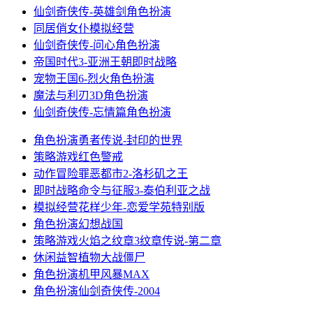
仙剑奇侠传-英雄剑
角色扮演
同居俏女仆
模拟经营
仙剑奇侠传-问心
角色扮演
帝国时代3-亚洲王朝
即时战略
宠物王国6-烈火
角色扮演
魔法与利刃3D
角色扮演
仙剑奇侠传-忘情篇
角色扮演
角色扮演
勇者传说-封印的世界
策略游戏
红色警戒
动作冒险
罪恶都市2-洛杉矶之王
即时战略
命令与征服3-泰伯利亚之战
模拟经营
花样少年-恋爱学苑特别版
角色扮演
幻想战国
策略游戏
火焰之纹章3纹章传说-第二章
休闲益智
植物大战僵尸
角色扮演
机甲风暴MAX
角色扮演
仙剑奇侠传-2004