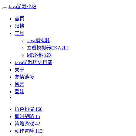
Java游戏小站
首页
归档
工具
Java模拟器
塞班模拟器EKA2L1
MRP模拟器
Java游戏历史档案
关于
友情链接
留言
登陆
角色扮演
168
即时战略
15
策略游戏
42
动作冒险
113