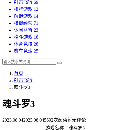
射击飞行
69
棋牌游戏
12
解谜游戏
14
模拟经营
71
休闲益智
23
格斗游戏
18
体育竞技
28
赛车竞速
25
首页
射击飞行
魂斗罗3
魂斗罗3
2023.08.04
2023.08.04
5692次阅读
暂无评论
游戏名称：魂斗罗3