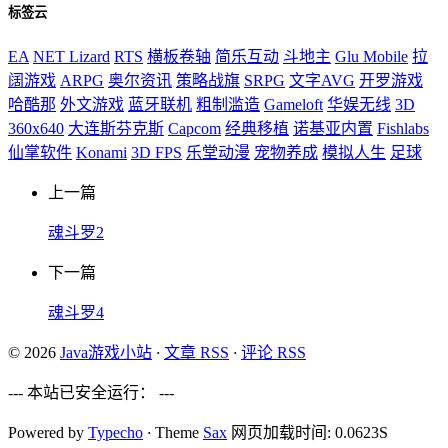
标签云
EA
NET Lizard
RTS
横板卷轴
简乐互动
斗地主
Glu Mobile
拉
阔游戏
ARPG
奥尔资讯
策略战旗
SRPG
文字AVG
开罗游戏
哈酷那
外文游戏
蓝牙联机
粗制滥造
Gameloft
华娱无线
3D
360x640
大连斯芬克斯
Capcom
经典移植
诺基亚内置
Fishlabs
仙掌软件
Konami
3D FPS
乐堂动漫
宠物养成
模拟人生
足球
上一篇
魂斗罗2
下一篇
魂斗罗4
© 2026
Java游戏小站
·
文章 RSS
·
评论 RSS
--- 本站已安全运行：
---
Powered by
Typecho
·
Theme
Sax
网页加载时间: 0.0623S