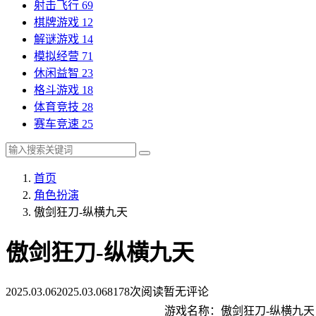
射击飞行
69
棋牌游戏
12
解谜游戏
14
模拟经营
71
休闲益智
23
格斗游戏
18
体育竞技
28
赛车竞速
25
首页
角色扮演
傲剑狂刀-纵横九天
傲剑狂刀-纵横九天
2025.03.06
2025.03.06
8178次阅读
暂无评论
游戏名称：傲剑狂刀-纵横九天