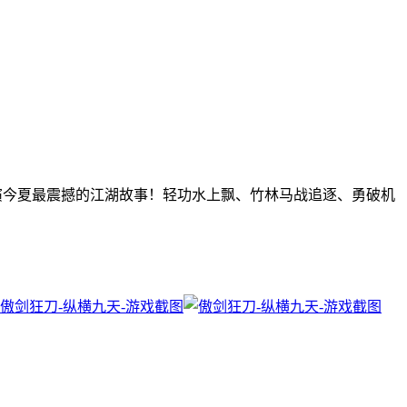
上演今夏最震撼的江湖故事！轻功水上飘、竹林马战追逐、勇破机