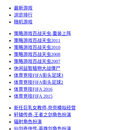
最新游戏
浏览排行
随机游戏
策略游戏
百战天虫-重装上阵
策略游戏
百战天虫2011
策略游戏
百战天虫2010
策略游戏
百战天虫2008
策略游戏
百战天虫2007
休闲益智
植物大战僵尸
体育竞技
FIFA街头足球3
体育竞技
FIFA街头足球2
体育竞技
FIFA 2016
体育竞技
FIFA 2015
新任巨乳女教师-奈奈
模拟经营
轩辕传奇-王者之剑
角色扮演
辐射
角色扮演
仙剑奇侠传-英雄剑
角色扮演