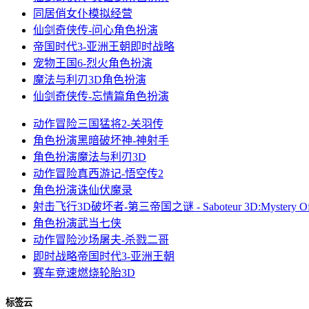
同居俏女仆
模拟经营
仙剑奇侠传-问心
角色扮演
帝国时代3-亚洲王朝
即时战略
宠物王国6-烈火
角色扮演
魔法与利刃3D
角色扮演
仙剑奇侠传-忘情篇
角色扮演
动作冒险
三国猛将2-关羽传
角色扮演
黑暗破坏神-神射手
角色扮演
魔法与利刃3D
动作冒险
真西游记-悟空传2
角色扮演
诛仙伏魔录
射击飞行
3D破坏者-第三帝国之谜 - Saboteur 3D:Mystery Of T
角色扮演
武当七侠
动作冒险
沙场屠夫-杀戮二哥
即时战略
帝国时代3-亚洲王朝
赛车竞速
燃烧轮胎3D
标签云