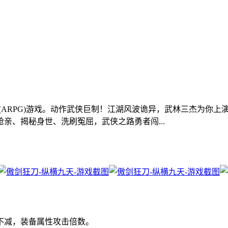
(ARPG)游戏。动作武侠巨制！江湖风波诡异，武林三杰为你
亲、揭秘身世、洗刷冤屈，武侠之路勇者闯...
不减，装备属性攻击倍数。