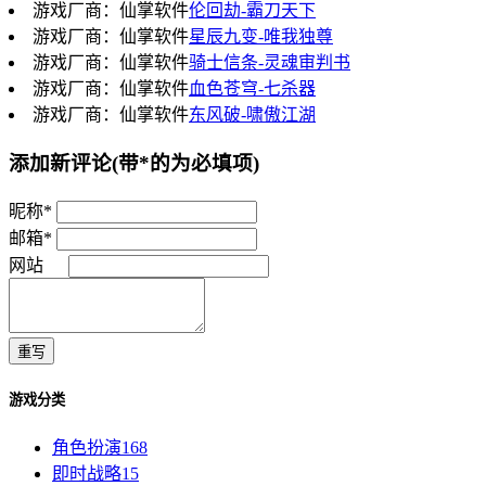
游戏厂商：仙掌软件
伦回劫-霸刀天下
游戏厂商：仙掌软件
星辰九变-唯我独尊
游戏厂商：仙掌软件
骑士信条-灵魂审判书
游戏厂商：仙掌软件
血色苍穹-七杀器
游戏厂商：仙掌软件
东风破-啸傲江湖
添加新评论
(带*的为必填项)
昵称*
邮箱*
网站
重写
游戏分类
角色扮演
168
即时战略
15