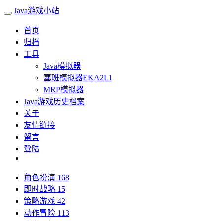
Java游戏小站
首页
归档
工具
Java模拟器
塞班模拟器EKA2L1
MRP模拟器
Java游戏历史档案
关于
友情链接
留言
登陆
角色扮演
168
即时战略
15
策略游戏
42
动作冒险
113