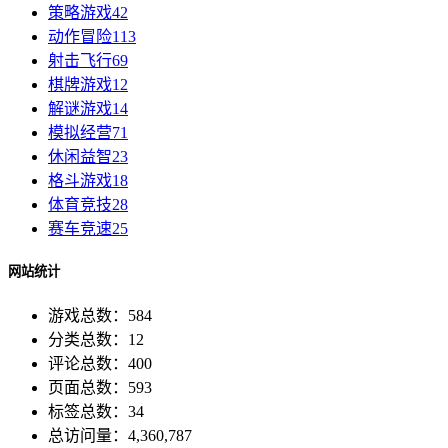
策略游戏
42
动作冒险
113
射击飞行
69
棋牌游戏
12
解谜游戏
14
模拟经营
71
休闲益智
23
格斗游戏
18
体育竞技
28
赛车竞速
25
网站统计
游戏总数：584
分类总数：12
评论总数：400
页面总数：593
标签总数：34
总访问量：4,360,787