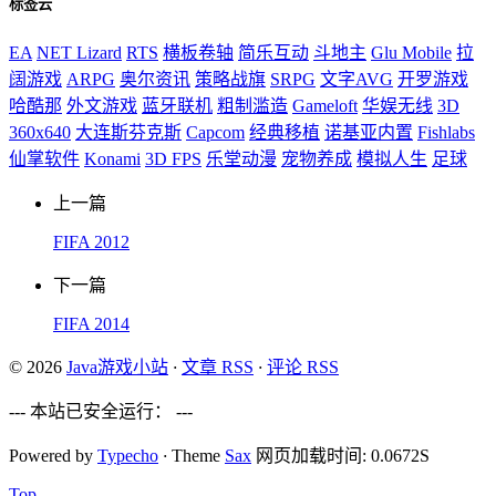
标签云
EA
NET Lizard
RTS
横板卷轴
简乐互动
斗地主
Glu Mobile
拉
阔游戏
ARPG
奥尔资讯
策略战旗
SRPG
文字AVG
开罗游戏
哈酷那
外文游戏
蓝牙联机
粗制滥造
Gameloft
华娱无线
3D
360x640
大连斯芬克斯
Capcom
经典移植
诺基亚内置
Fishlabs
仙掌软件
Konami
3D FPS
乐堂动漫
宠物养成
模拟人生
足球
上一篇
FIFA 2012
下一篇
FIFA 2014
© 2026
Java游戏小站
·
文章 RSS
·
评论 RSS
--- 本站已安全运行：
---
Powered by
Typecho
·
Theme
Sax
网页加载时间: 0.0672S
Top