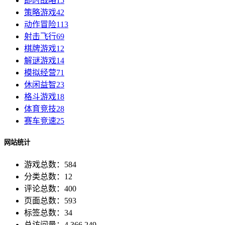
即时战略
15
策略游戏
42
动作冒险
113
射击飞行
69
棋牌游戏
12
解谜游戏
14
模拟经营
71
休闲益智
23
格斗游戏
18
体育竞技
28
赛车竞速
25
网站统计
游戏总数：584
分类总数：12
评论总数：400
页面总数：593
标签总数：34
总访问量：4,366,249