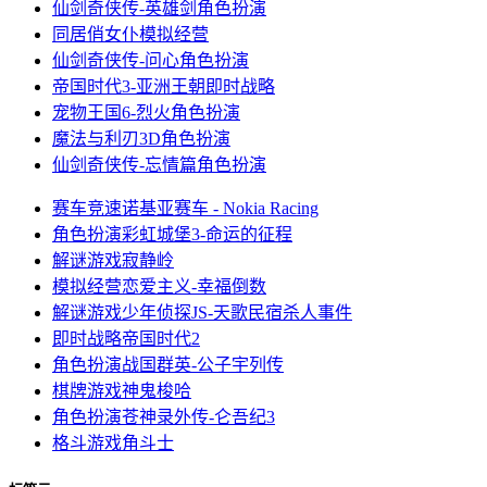
仙剑奇侠传-英雄剑
角色扮演
同居俏女仆
模拟经营
仙剑奇侠传-问心
角色扮演
帝国时代3-亚洲王朝
即时战略
宠物王国6-烈火
角色扮演
魔法与利刃3D
角色扮演
仙剑奇侠传-忘情篇
角色扮演
赛车竞速
诺基亚赛车 - Nokia Racing
角色扮演
彩虹城堡3-命运的征程
解谜游戏
寂静岭
模拟经营
恋爱主义-幸福倒数
解谜游戏
少年侦探JS-天歌民宿杀人事件
即时战略
帝国时代2
角色扮演
战国群英-公子宇列传
棋牌游戏
神鬼梭哈
角色扮演
苍神录外传-仑吾纪3
格斗游戏
角斗士