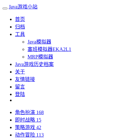
Java游戏小站
首页
归档
工具
Java模拟器
塞班模拟器EKA2L1
MRP模拟器
Java游戏历史档案
关于
友情链接
留言
登陆
角色扮演
168
即时战略
15
策略游戏
42
动作冒险
113