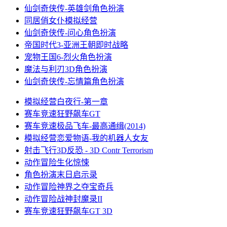
仙剑奇侠传-英雄剑
角色扮演
同居俏女仆
模拟经营
仙剑奇侠传-问心
角色扮演
帝国时代3-亚洲王朝
即时战略
宠物王国6-烈火
角色扮演
魔法与利刃3D
角色扮演
仙剑奇侠传-忘情篇
角色扮演
模拟经营
白夜行-第一章
赛车竞速
狂野飙车GT
赛车竞速
极品飞车-最高通缉(2014)
模拟经营
恋爱物语-我的机器人女友
射击飞行
3D反恐 - 3D Contr Terrorism
动作冒险
生化惊悚
角色扮演
末日启示录
动作冒险
神界之夺宝奇兵
动作冒险
战神封魔录II
赛车竞速
狂野飙车GT 3D