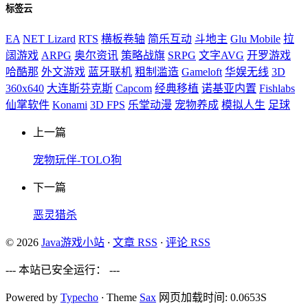
标签云
EA
NET Lizard
RTS
横板卷轴
简乐互动
斗地主
Glu Mobile
拉
阔游戏
ARPG
奥尔资讯
策略战旗
SRPG
文字AVG
开罗游戏
哈酷那
外文游戏
蓝牙联机
粗制滥造
Gameloft
华娱无线
3D
360x640
大连斯芬克斯
Capcom
经典移植
诺基亚内置
Fishlabs
仙掌软件
Konami
3D FPS
乐堂动漫
宠物养成
模拟人生
足球
上一篇
宠物玩伴-TOLO狗
下一篇
恶灵猎杀
© 2026
Java游戏小站
·
文章 RSS
·
评论 RSS
--- 本站已安全运行：
---
Powered by
Typecho
·
Theme
Sax
网页加载时间: 0.0653S