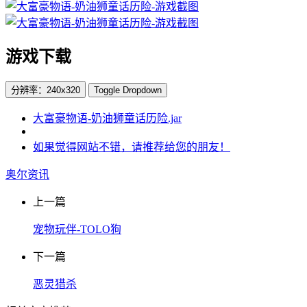
游戏下载
分辨率：240x320
Toggle Dropdown
大富豪物语-奶油狮童话历险.jar
如果觉得网站不错，请推荐给您的朋友！
奥尔资讯
上一篇
宠物玩伴-TOLO狗
下一篇
恶灵猎杀