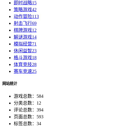
即时战略
15
策略游戏
42
动作冒险
113
射击飞行
69
棋牌游戏
12
解谜游戏
14
模拟经营
71
休闲益智
23
格斗游戏
18
体育竞技
28
赛车竞速
25
网站统计
游戏总数：584
分类总数：12
评论总数：394
页面总数：593
标签总数：34