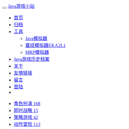
Java游戏小站
首页
归档
工具
Java模拟器
塞班模拟器EKA2L1
MRP模拟器
Java游戏历史档案
关于
友情链接
留言
登陆
角色扮演
168
即时战略
15
策略游戏
42
动作冒险
113