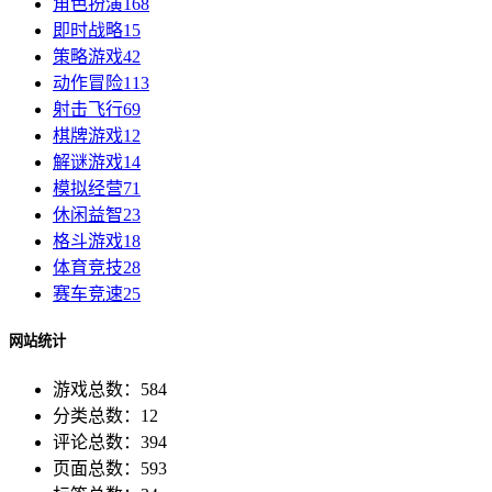
角色扮演
168
即时战略
15
策略游戏
42
动作冒险
113
射击飞行
69
棋牌游戏
12
解谜游戏
14
模拟经营
71
休闲益智
23
格斗游戏
18
体育竞技
28
赛车竞速
25
网站统计
游戏总数：584
分类总数：12
评论总数：394
页面总数：593