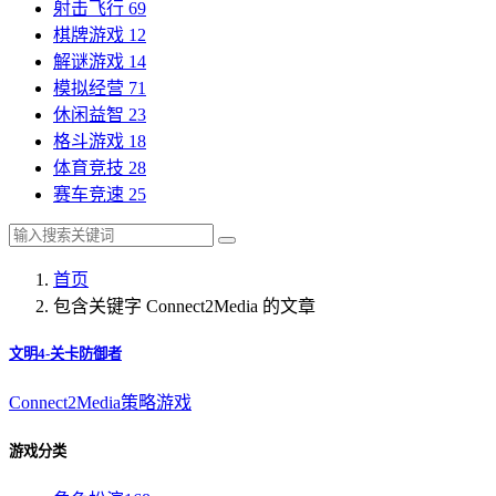
射击飞行
69
棋牌游戏
12
解谜游戏
14
模拟经营
71
休闲益智
23
格斗游戏
18
体育竞技
28
赛车竞速
25
首页
包含关键字 Connect2Media 的文章
文明4-关卡防御者
Connect2Media
策略游戏
游戏分类