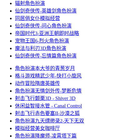
辐射
角色扮演
仙剑奇侠传-英雄剑
角色扮演
同居俏女仆
模拟经营
仙剑奇侠传-问心
角色扮演
帝国时代3-亚洲王朝
即时战略
宠物王国6-烈火
角色扮演
魔法与利刃3D
角色扮演
仙剑奇侠传-忘情篇
角色扮演
角色扮演
本大爷的青葱岁月
格斗游戏
精武少年-快打小旋风
动作冒险
隋唐英雄传
角色扮演
无情剑外传-梦断危情
射击飞行
颤栗3D - Shiver 3D
休闲益智
接水管 - Canal Control
射击飞行
赤色要塞II-沙漠之狐
角色扮演
九天缥缈录2-天下无双
模拟经营
美女咖啡厅
角色扮演
降魔师-凌霄塔下篇