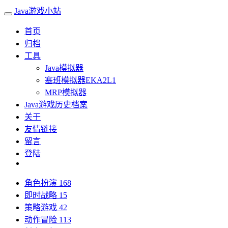
Java游戏小站
首页
归档
工具
Java模拟器
塞班模拟器EKA2L1
MRP模拟器
Java游戏历史档案
关于
友情链接
留言
登陆
角色扮演
168
即时战略
15
策略游戏
42
动作冒险
113