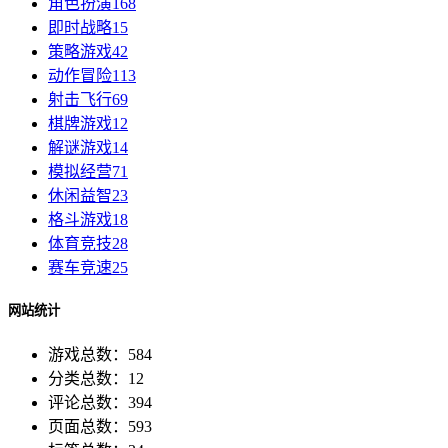
角色扮演
168
即时战略
15
策略游戏
42
动作冒险
113
射击飞行
69
棋牌游戏
12
解谜游戏
14
模拟经营
71
休闲益智
23
格斗游戏
18
体育竞技
28
赛车竞速
25
网站统计
游戏总数：584
分类总数：12
评论总数：394
页面总数：593