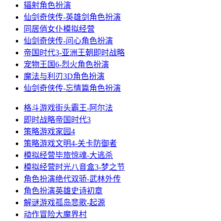
辐射
角色扮演
仙剑奇侠传-英雄剑
角色扮演
同居俏女仆
模拟经营
仙剑奇侠传-问心
角色扮演
帝国时代3-亚洲王朝
即时战略
宠物王国6-烈火
角色扮演
魔法与利刃3D
角色扮演
仙剑奇侠传-忘情篇
角色扮演
格斗游戏
街头霸王-阿尔法
即时战略
帝国时代3
策略游戏
家园4
策略游戏
文明4-关卡防御者
模拟经营
毕旅惊魂-大逃杀
模拟经营
时光八音盒3-梦之节
角色扮演
绝代双骄-武林外传
角色扮演
英雄史诗初章
解谜游戏
孤岛悲歌-起源
动作冒险
大魔界村