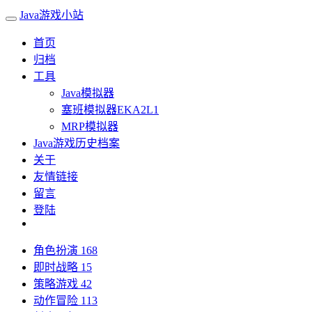
Java游戏小站
首页
归档
工具
Java模拟器
塞班模拟器EKA2L1
MRP模拟器
Java游戏历史档案
关于
友情链接
留言
登陆
角色扮演
168
即时战略
15
策略游戏
42
动作冒险
113