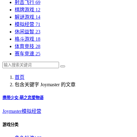
射击飞行
69
棋牌游戏
12
解谜游戏
14
模拟经营
71
休闲益智
23
格斗游戏
18
体育竞技
28
赛车竞速
25
首页
包含关键字 Joymaster 的文章
携带少女-萌之恋爱物语
Joymaster
模拟经营
游戏分类