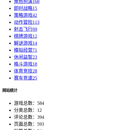
角色扮演
168
即时战略
15
策略游戏
42
动作冒险
113
射击飞行
69
棋牌游戏
12
解谜游戏
14
模拟经营
71
休闲益智
23
格斗游戏
18
体育竞技
28
赛车竞速
25
网站统计
游戏总数：584
分类总数：12
评论总数：394
页面总数：593