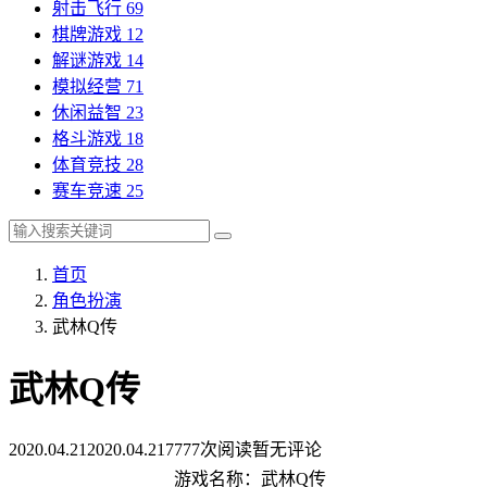
射击飞行
69
棋牌游戏
12
解谜游戏
14
模拟经营
71
休闲益智
23
格斗游戏
18
体育竞技
28
赛车竞速
25
首页
角色扮演
武林Q传
武林Q传
2020.04.21
2020.04.21
7777次阅读
暂无评论
游戏名称：武林Q传