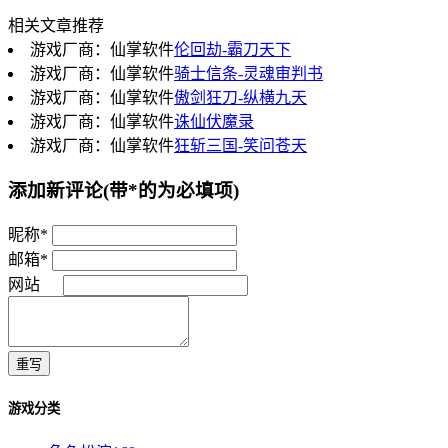
相关文章推荐
游戏厂商：仙掌软件
伦回劫-霸刀天下
游戏厂商：仙掌软件
骑士信条-灵魂审判书
游戏厂商：仙掌软件
傲剑狂刀-纵横九天
游戏厂商：仙掌软件
诛仙伏魔录
游戏厂商：仙掌软件
狂斩三国-笑问苍天
添加新评论
(带*的为必填项)
昵称*
邮箱*
网站
重写
游戏分类