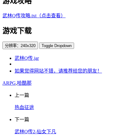
游戏攻略
武林Q传攻略.txt（点击查看）
游戏下载
分辨率：240x320
Toggle Dropdown
武林Q传.jar
如果觉得网站不错，请推荐给您的朋友！
ARPG
,
哈酷那
上一篇
热血征途
下一篇
武林Q传2-仙女下凡