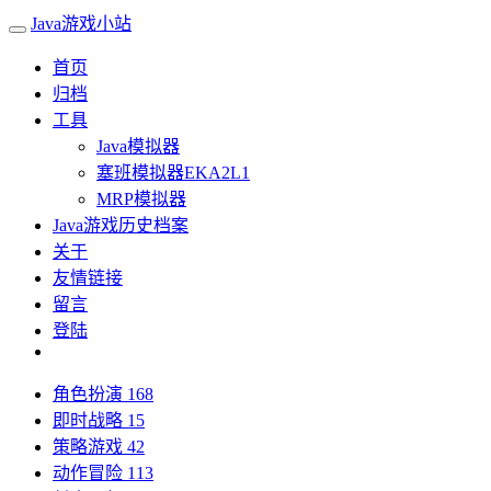
Java游戏小站
首页
归档
工具
Java模拟器
塞班模拟器EKA2L1
MRP模拟器
Java游戏历史档案
关于
友情链接
留言
登陆
角色扮演
168
即时战略
15
策略游戏
42
动作冒险
113