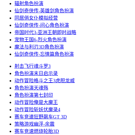
辐射
角色扮演
仙剑奇侠传-英雄剑
角色扮演
同居俏女仆
模拟经营
仙剑奇侠传-问心
角色扮演
帝国时代3-亚洲王朝
即时战略
宠物王国6-烈火
角色扮演
魔法与利刃3D
角色扮演
仙剑奇侠传-忘情篇
角色扮演
射击飞行
魂斗罗3
角色扮演
末日启示录
动作冒险
格斗之王3虎胆龙威
角色扮演
天魂殇
角色扮演
第七封印
动作冒险
俺是大魔王
动作冒险
斩妖伏魔录4
赛车竞速
狂野飙车GT 3D
策略游戏
幽浮-余震
赛车竞速
燃烧轮胎3D