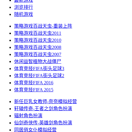
最新游戏
浏览排行
随机游戏
策略游戏
百战天虫-重装上阵
策略游戏
百战天虫2011
策略游戏
百战天虫2010
策略游戏
百战天虫2008
策略游戏
百战天虫2007
休闲益智
植物大战僵尸
体育竞技
FIFA街头足球3
体育竞技
FIFA街头足球2
体育竞技
FIFA 2016
体育竞技
FIFA 2015
新任巨乳女教师-奈奈
模拟经营
轩辕传奇-王者之剑
角色扮演
辐射
角色扮演
仙剑奇侠传-英雄剑
角色扮演
同居俏女仆
模拟经营