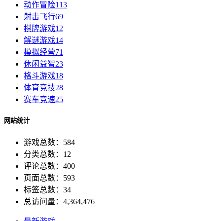
动作冒险
113
射击飞行
69
棋牌游戏
12
解谜游戏
14
模拟经营
71
休闲益智
23
格斗游戏
18
体育竞技
28
赛车竞速
25
网站统计
游戏总数：584
分类总数：12
评论总数：400
页面总数：593
标签总数：34
总访问量：4,364,476