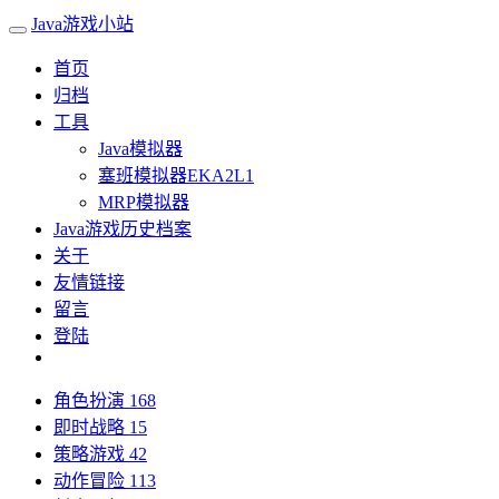
Java游戏小站
首页
归档
工具
Java模拟器
塞班模拟器EKA2L1
MRP模拟器
Java游戏历史档案
关于
友情链接
留言
登陆
角色扮演
168
即时战略
15
策略游戏
42
动作冒险
113