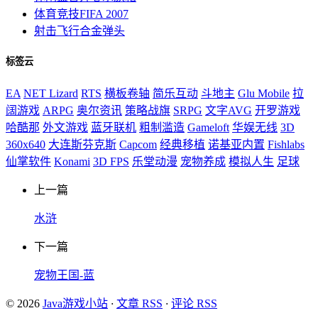
体育竞技
FIFA 2007
射击飞行
合金弹头
标签云
EA
NET Lizard
RTS
横板卷轴
简乐互动
斗地主
Glu Mobile
拉
阔游戏
ARPG
奥尔资讯
策略战旗
SRPG
文字AVG
开罗游戏
哈酷那
外文游戏
蓝牙联机
粗制滥造
Gameloft
华娱无线
3D
360x640
大连斯芬克斯
Capcom
经典移植
诺基亚内置
Fishlabs
仙掌软件
Konami
3D FPS
乐堂动漫
宠物养成
模拟人生
足球
上一篇
水浒
下一篇
宠物王国-蓝
© 2026
Java游戏小站
·
文章 RSS
·
评论 RSS