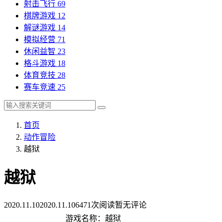
射击飞行
69
棋牌游戏
12
解谜游戏
14
模拟经营
71
休闲益智
23
格斗游戏
18
体育竞技
28
赛车竞速
25
首页
动作冒险
越狱
越狱
2020.11.10
2020.11.10
6471次阅读
暂无评论
游戏名称：越狱