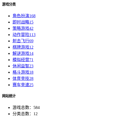
游戏分类
角色扮演
168
即时战略
15
策略游戏
42
动作冒险
113
射击飞行
69
棋牌游戏
12
解谜游戏
14
模拟经营
71
休闲益智
23
格斗游戏
18
体育竞技
28
赛车竞速
25
网站统计
游戏总数：584
分类总数：12