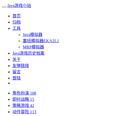
Java游戏小站
首页
归档
工具
Java模拟器
塞班模拟器EKA2L1
MRP模拟器
Java游戏历史档案
关于
友情链接
留言
登陆
角色扮演
168
即时战略
15
策略游戏
42
动作冒险
113