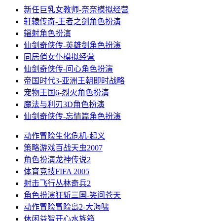
新任巨乳女教师-奈奈
模拟经营
轩辕传奇-王者之剑
角色扮演
辐射
角色扮演
仙剑奇侠传-英雄剑
角色扮演
同居俏女仆
模拟经营
仙剑奇侠传-问心
角色扮演
帝国时代3-亚洲王朝
即时战略
宠物王国6-烈火
角色扮演
魔法与利刃3D
角色扮演
仙剑奇侠传-忘情篇
角色扮演
动作冒险
生化危机-起义
策略游戏
百战天虫2007
角色扮演
龙神传说2
体育竞技
FIFA 2005
射击飞行
丛林奇兵2
角色扮演
狂斩三国-笑问苍天
动作冒险
冒险岛2-大海啸
休闲益智
开心水族箱