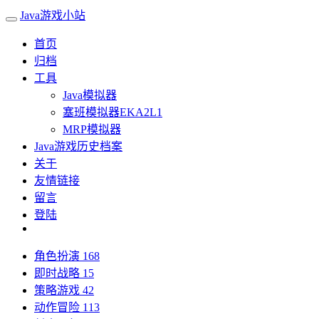
Java游戏小站
首页
归档
工具
Java模拟器
塞班模拟器EKA2L1
MRP模拟器
Java游戏历史档案
关于
友情链接
留言
登陆
角色扮演
168
即时战略
15
策略游戏
42
动作冒险
113