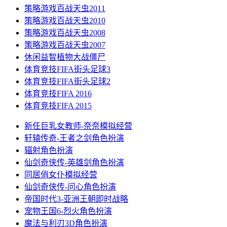
策略游戏
百战天虫2011
策略游戏
百战天虫2010
策略游戏
百战天虫2008
策略游戏
百战天虫2007
休闲益智
植物大战僵尸
体育竞技
FIFA街头足球3
体育竞技
FIFA街头足球2
体育竞技
FIFA 2016
体育竞技
FIFA 2015
新任巨乳女教师-奈奈
模拟经营
轩辕传奇-王者之剑
角色扮演
辐射
角色扮演
仙剑奇侠传-英雄剑
角色扮演
同居俏女仆
模拟经营
仙剑奇侠传-问心
角色扮演
帝国时代3-亚洲王朝
即时战略
宠物王国6-烈火
角色扮演
魔法与利刃3D
角色扮演