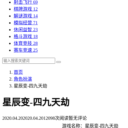
射击飞行
69
棋牌游戏
12
解谜游戏
14
模拟经营
71
休闲益智
23
格斗游戏
18
体育竞技
28
赛车竞速
25
首页
角色扮演
星辰变-四九天劫
星辰变-四九天劫
2020.04.20
2020.04.20
12098次阅读
暂无评论
游戏名称：星辰变-四九天劫