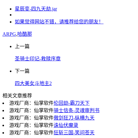
星辰变-四九天劫.jar
如果觉得网站不错，请推荐给您的朋友！
ARPG
,
哈酷那
上一篇
圣骑士印记-救赎序章
下一篇
四大美女斗地主2
相关文章推荐
游戏厂商：仙掌软件
伦回劫-霸刀天下
游戏厂商：仙掌软件
骑士信条-灵魂审判书
游戏厂商：仙掌软件
傲剑狂刀-纵横九天
游戏厂商：仙掌软件
诛仙伏魔录
游戏厂商：仙掌软件
狂斩三国-笑问苍天