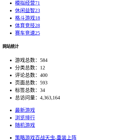
模拟经营
71
休闲益智
23
格斗游戏
18
体育竞技
28
赛车竞速
25
网站统计
游戏总数：584
分类总数：12
评论总数：400
页面总数：593
标签总数：34
总访问量：4,363,164
最新游戏
浏览排行
随机游戏
策略游戏
百战天虫-重装上阵