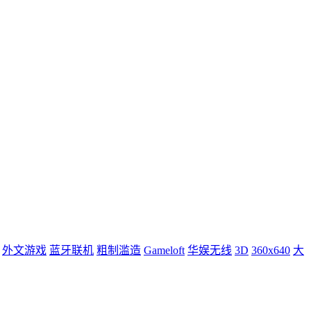
外文游戏
蓝牙联机
粗制滥造
Gameloft
华娱无线
3D
360x640
大