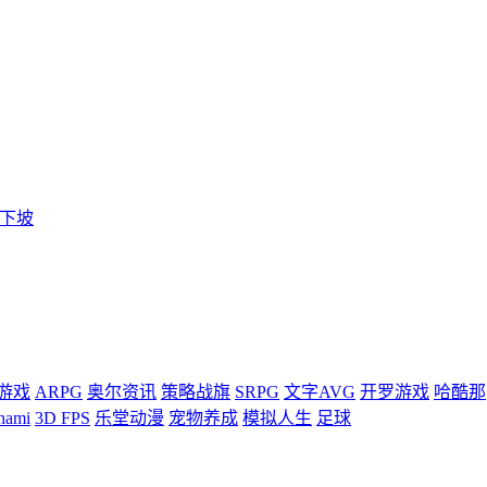
板：下坡
游戏
ARPG
奥尔资讯
策略战旗
SRPG
文字AVG
开罗游戏
哈酷那
nami
3D FPS
乐堂动漫
宠物养成
模拟人生
足球