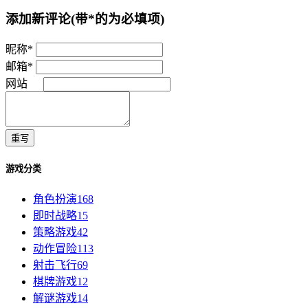
添加新评论
(带*的为必填项)
昵称*
邮箱*
网站
重写
游戏分类
角色扮演
168
即时战略
15
策略游戏
42
动作冒险
113
射击飞行
69
棋牌游戏
12
解谜游戏
14