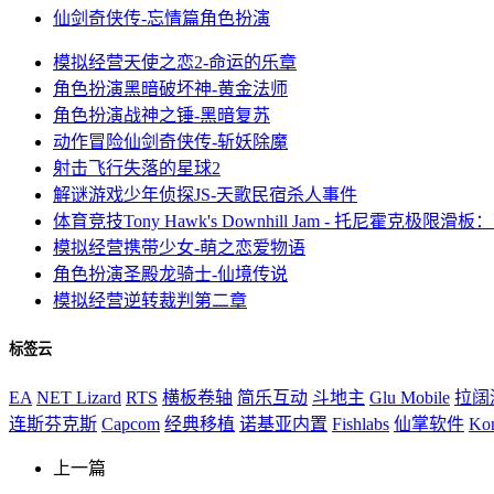
仙剑奇侠传-忘情篇
角色扮演
模拟经营
天使之恋2-命运的乐章
角色扮演
黑暗破坏神-黄金法师
角色扮演
战神之锤-黑暗复苏
动作冒险
仙剑奇侠传-斩妖除魔
射击飞行
失落的星球2
解谜游戏
少年侦探JS-天歌民宿杀人事件
体育竞技
Tony Hawk's Downhill Jam - 托尼霍克极限滑
模拟经营
携带少女-萌之恋爱物语
角色扮演
圣殿龙骑士-仙境传说
模拟经营
逆转裁判第二章
标签云
EA
NET Lizard
RTS
横板卷轴
简乐互动
斗地主
Glu Mobile
拉阔
连斯芬克斯
Capcom
经典移植
诺基亚内置
Fishlabs
仙掌软件
Ko
上一篇