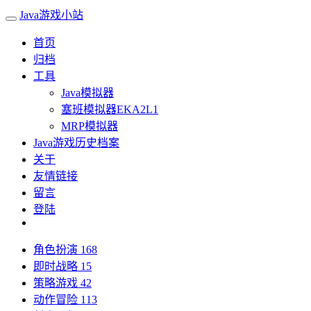
Java游戏小站
首页
归档
工具
Java模拟器
塞班模拟器EKA2L1
MRP模拟器
Java游戏历史档案
关于
友情链接
留言
登陆
角色扮演
168
即时战略
15
策略游戏
42
动作冒险
113