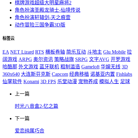
棋牌游戏
超级大明星麻将2
角色扮演
圣殿龙骑士-仙境传说
角色扮演
轩辕剑-天之痕壹
动作冒险
三国争霸3D版
标签云
EA
NET Lizard
RTS
横板卷轴
简乐互动
斗地主
Glu Mobile
拉
阔游戏
ARPG
奥尔资讯
策略战旗
SRPG
文字AVG
开罗游戏
哈酷那
外文游戏
蓝牙联机
粗制滥造
Gameloft
华娱无线
3D
360x640
大连斯芬克斯
Capcom
经典移植
诺基亚内置
Fishlabs
仙掌软件
Konami
3D FPS
乐堂动漫
宠物养成
模拟人生
足球
上一篇
时光八音盒2-忆之篇
下一篇
爱恋纯属巧合