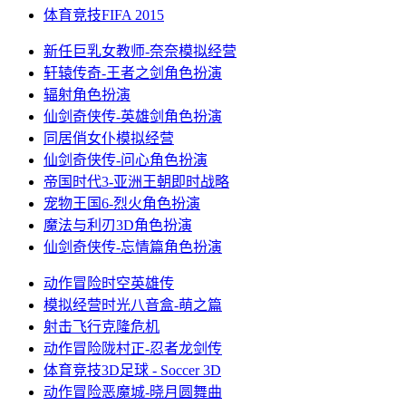
体育竞技
FIFA 2015
新任巨乳女教师-奈奈
模拟经营
轩辕传奇-王者之剑
角色扮演
辐射
角色扮演
仙剑奇侠传-英雄剑
角色扮演
同居俏女仆
模拟经营
仙剑奇侠传-问心
角色扮演
帝国时代3-亚洲王朝
即时战略
宠物王国6-烈火
角色扮演
魔法与利刃3D
角色扮演
仙剑奇侠传-忘情篇
角色扮演
动作冒险
时空英雄传
模拟经营
时光八音盒-萌之篇
射击飞行
克隆危机
动作冒险
陇村正-忍者龙剑传
体育竞技
3D足球 - Soccer 3D
动作冒险
恶魔城-晓月圆舞曲