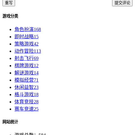
重写
提交评论
游戏分类
角色扮演
168
即时战略
15
策略游戏
42
动作冒险
113
射击飞行
69
棋牌游戏
12
解谜游戏
14
模拟经营
71
休闲益智
23
格斗游戏
18
体育竞技
28
赛车竞速
25
网站统计