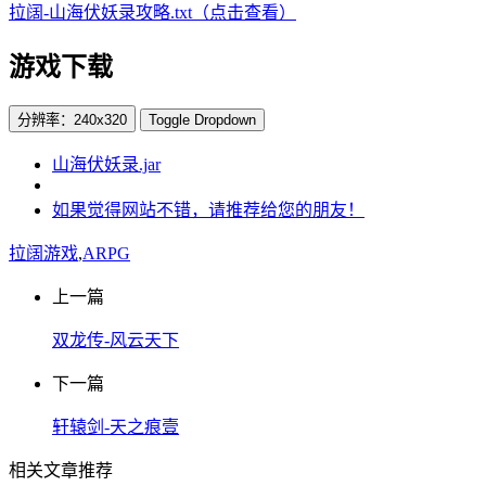
拉阔-山海伏妖录攻略.txt（点击查看）
游戏下载
分辨率：240x320
Toggle Dropdown
山海伏妖录.jar
如果觉得网站不错，请推荐给您的朋友！
拉阔游戏
,
ARPG
上一篇
双龙传-风云天下
下一篇
轩辕剑-天之痕壹
相关文章推荐