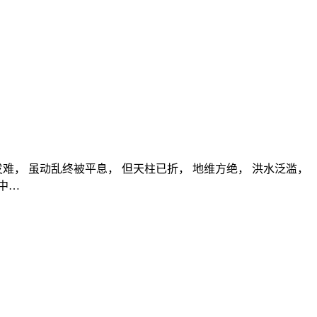
， 虽动乱终被平息， 但天柱已折， 地维方绝， 洪水泛滥，
中…