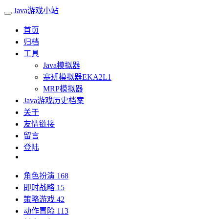
Java游戏小站
首页
归档
工具
Java模拟器
塞班模拟器EKA2L1
MRP模拟器
Java游戏历史档案
关于
友情链接
留言
登陆
角色扮演
168
即时战略
15
策略游戏
42
动作冒险
113