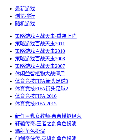
最新游戏
浏览排行
随机游戏
策略游戏
百战天虫-重装上阵
策略游戏
百战天虫2011
策略游戏
百战天虫2010
策略游戏
百战天虫2008
策略游戏
百战天虫2007
休闲益智
植物大战僵尸
体育竞技
FIFA街头足球3
体育竞技
FIFA街头足球2
体育竞技
FIFA 2016
体育竞技
FIFA 2015
新任巨乳女教师-奈奈
模拟经营
轩辕传奇-王者之剑
角色扮演
辐射
角色扮演
仙剑奇侠传-英雄剑
角色扮演