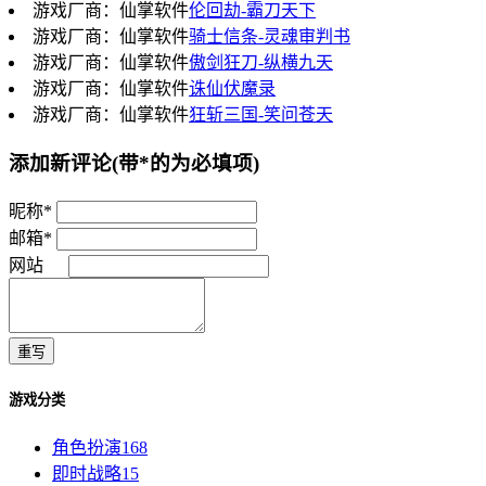
游戏厂商：仙掌软件
伦回劫-霸刀天下
游戏厂商：仙掌软件
骑士信条-灵魂审判书
游戏厂商：仙掌软件
傲剑狂刀-纵横九天
游戏厂商：仙掌软件
诛仙伏魔录
游戏厂商：仙掌软件
狂斩三国-笑问苍天
添加新评论
(带*的为必填项)
昵称*
邮箱*
网站
重写
游戏分类
角色扮演
168
即时战略
15