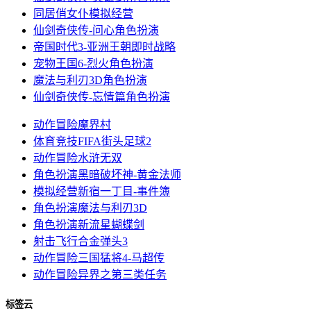
同居俏女仆
模拟经营
仙剑奇侠传-问心
角色扮演
帝国时代3-亚洲王朝
即时战略
宠物王国6-烈火
角色扮演
魔法与利刃3D
角色扮演
仙剑奇侠传-忘情篇
角色扮演
动作冒险
魔界村
体育竞技
FIFA街头足球2
动作冒险
水浒无双
角色扮演
黑暗破坏神-黄金法师
模拟经营
新宿一丁目-事件簿
角色扮演
魔法与利刃3D
角色扮演
新流星蝴蝶剑
射击飞行
合金弹头3
动作冒险
三国猛将4-马超传
动作冒险
异界之第三类任务
标签云