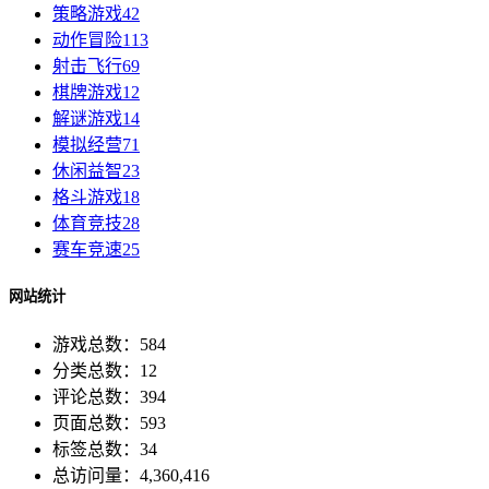
策略游戏
42
动作冒险
113
射击飞行
69
棋牌游戏
12
解谜游戏
14
模拟经营
71
休闲益智
23
格斗游戏
18
体育竞技
28
赛车竞速
25
网站统计
游戏总数：584
分类总数：12
评论总数：394
页面总数：593
标签总数：34
总访问量：4,360,416