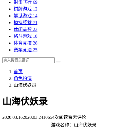
射击飞行
69
棋牌游戏
12
解谜游戏
14
模拟经营
71
休闲益智
23
格斗游戏
18
体育竞技
28
赛车竞速
25
首页
角色扮演
山海伏妖录
山海伏妖录
2020.03.16
2020.03.24
10654次阅读
暂无评论
游戏名称：山海伏妖录