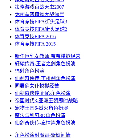
策略游戏
百战天虫2007
休闲益智
植物大战僵尸
体育竞技
FIFA街头足球3
体育竞技
FIFA街头足球2
体育竞技
FIFA 2016
体育竞技
FIFA 2015
新任巨乳女教师-奈奈
模拟经营
轩辕传奇-王者之剑
角色扮演
辐射
角色扮演
仙剑奇侠传-英雄剑
角色扮演
同居俏女仆
模拟经营
仙剑奇侠传-问心
角色扮演
帝国时代3-亚洲王朝
即时战略
宠物王国6-烈火
角色扮演
魔法与利刃3D
角色扮演
仙剑奇侠传-忘情篇
角色扮演
角色扮演
封魔录-斩妖问情