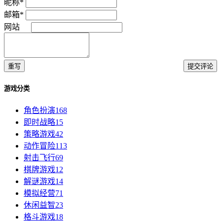
昵称*
邮箱*
网站
重写
提交评论
游戏分类
角色扮演
168
即时战略
15
策略游戏
42
动作冒险
113
射击飞行
69
棋牌游戏
12
解谜游戏
14
模拟经营
71
休闲益智
23
格斗游戏
18