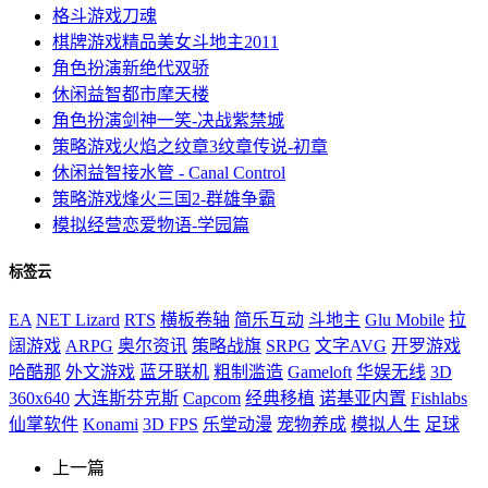
格斗游戏
刀魂
棋牌游戏
精品美女斗地主2011
角色扮演
新绝代双骄
休闲益智
都市摩天楼
角色扮演
剑神一笑-决战紫禁城
策略游戏
火焰之纹章3纹章传说-初章
休闲益智
接水管 - Canal Control
策略游戏
烽火三国2-群雄争霸
模拟经营
恋爱物语-学园篇
标签云
EA
NET Lizard
RTS
横板卷轴
简乐互动
斗地主
Glu Mobile
拉
阔游戏
ARPG
奥尔资讯
策略战旗
SRPG
文字AVG
开罗游戏
哈酷那
外文游戏
蓝牙联机
粗制滥造
Gameloft
华娱无线
3D
360x640
大连斯芬克斯
Capcom
经典移植
诺基亚内置
Fishlabs
仙掌软件
Konami
3D FPS
乐堂动漫
宠物养成
模拟人生
足球
上一篇