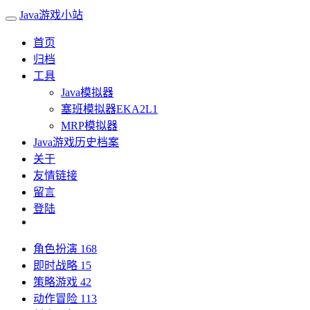
Java游戏小站
首页
归档
工具
Java模拟器
塞班模拟器EKA2L1
MRP模拟器
Java游戏历史档案
关于
友情链接
留言
登陆
角色扮演
168
即时战略
15
策略游戏
42
动作冒险
113