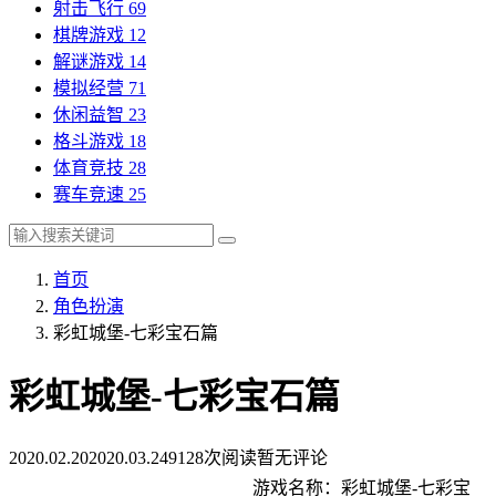
射击飞行
69
棋牌游戏
12
解谜游戏
14
模拟经营
71
休闲益智
23
格斗游戏
18
体育竞技
28
赛车竞速
25
首页
角色扮演
彩虹城堡-七彩宝石篇
彩虹城堡-七彩宝石篇
2020.02.20
2020.03.24
9128次阅读
暂无评论
游戏名称：彩虹城堡-七彩宝