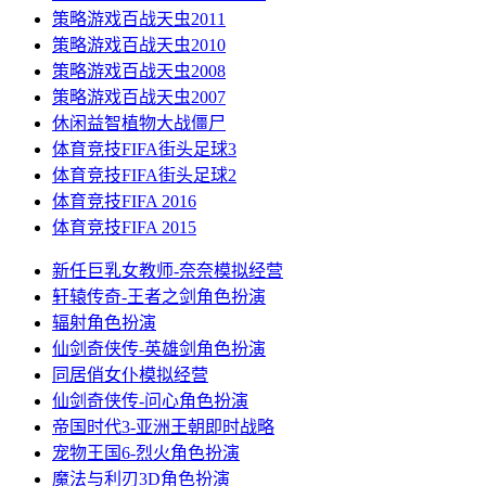
策略游戏
百战天虫2011
策略游戏
百战天虫2010
策略游戏
百战天虫2008
策略游戏
百战天虫2007
休闲益智
植物大战僵尸
体育竞技
FIFA街头足球3
体育竞技
FIFA街头足球2
体育竞技
FIFA 2016
体育竞技
FIFA 2015
新任巨乳女教师-奈奈
模拟经营
轩辕传奇-王者之剑
角色扮演
辐射
角色扮演
仙剑奇侠传-英雄剑
角色扮演
同居俏女仆
模拟经营
仙剑奇侠传-问心
角色扮演
帝国时代3-亚洲王朝
即时战略
宠物王国6-烈火
角色扮演
魔法与利刃3D
角色扮演