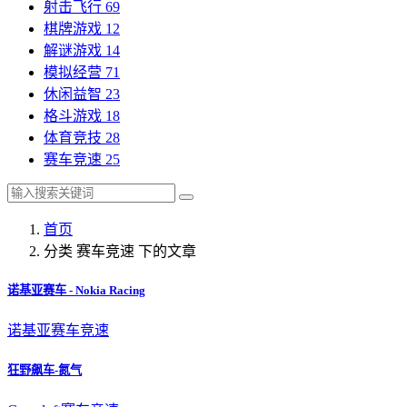
射击飞行
69
棋牌游戏
12
解谜游戏
14
模拟经营
71
休闲益智
23
格斗游戏
18
体育竞技
28
赛车竞速
25
首页
分类 赛车竞速 下的文章
诺基亚赛车 - Nokia Racing
诺基亚
赛车竞速
狂野飙车-氮气