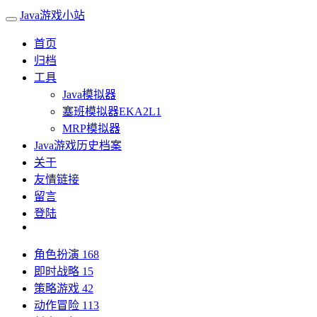
Java游戏小站
首页
归档
工具
Java模拟器
塞班模拟器EKA2L1
MRP模拟器
Java游戏历史档案
关于
友情链接
留言
登陆
角色扮演
168
即时战略
15
策略游戏
42
动作冒险
113