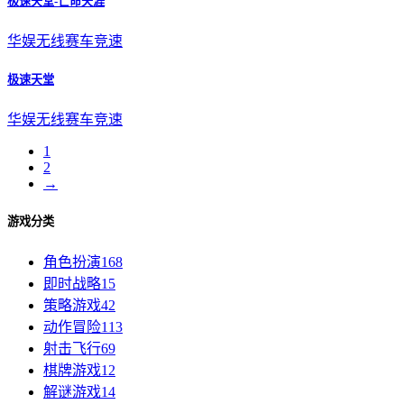
极速天堂-亡命天涯
华娱无线
赛车竞速
极速天堂
华娱无线
赛车竞速
1
2
→
游戏分类
角色扮演
168
即时战略
15
策略游戏
42
动作冒险
113
射击飞行
69
棋牌游戏
12
解谜游戏
14