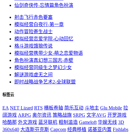
仙剑奇侠传-忘情篇
角色扮演
射击飞行
赤色要塞
模拟经营
白夜行-第一章
动作冒险
寄生战士
模拟经营
恋爱学院-心动回忆
格斗游戏
饿狼传说
模拟经营
携带少女-萌之恋爱物语
角色扮演
真幻想三国志-赤壁
模拟经营
同级生之梦幻少女
解谜游戏
虚无之间
即时战略
战争艺术2-全球联盟
标签云
EA
NET Lizard
RTS
横板卷轴
简乐互动
斗地主
Glu Mobile
拉
阔游戏
ARPG
奥尔资讯
策略战旗
SRPG
文字AVG
开罗游戏
哈酷那
外文游戏
蓝牙联机
粗制滥造
Gameloft
华娱无线
3D
360x640
大连斯芬克斯
Capcom
经典移植
诺基亚内置
Fishlabs