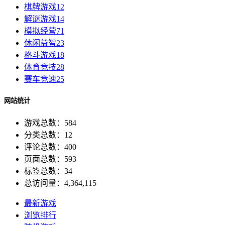
棋牌游戏
12
解谜游戏
14
模拟经营
71
休闲益智
23
格斗游戏
18
体育竞技
28
赛车竞速
25
网站统计
游戏总数：584
分类总数：12
评论总数：400
页面总数：593
标签总数：34
总访问量：4,364,115
最新游戏
浏览排行