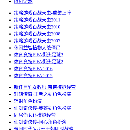
随机游戏
策略游戏
百战天虫-重装上阵
策略游戏
百战天虫2011
策略游戏
百战天虫2010
策略游戏
百战天虫2008
策略游戏
百战天虫2007
休闲益智
植物大战僵尸
体育竞技
FIFA街头足球3
体育竞技
FIFA街头足球2
体育竞技
FIFA 2016
体育竞技
FIFA 2015
新任巨乳女教师-奈奈
模拟经营
轩辕传奇-王者之剑
角色扮演
辐射
角色扮演
仙剑奇侠传-英雄剑
角色扮演
同居俏女仆
模拟经营
仙剑奇侠传-问心
角色扮演
帝国时代3-亚洲王朝
即时战略