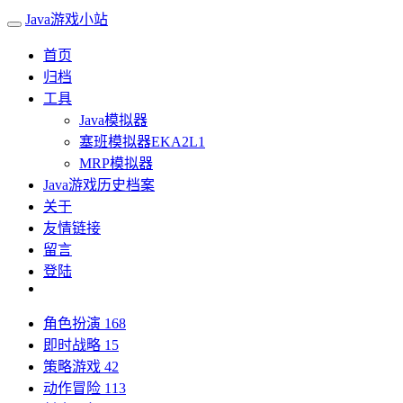
Java游戏小站
首页
归档
工具
Java模拟器
塞班模拟器EKA2L1
MRP模拟器
Java游戏历史档案
关于
友情链接
留言
登陆
角色扮演
168
即时战略
15
策略游戏
42
动作冒险
113