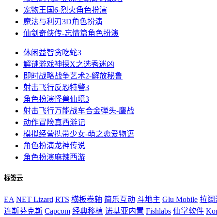
宠物王国6-烈火
角色扮演
魔法与利刃3D
角色扮演
仙剑奇侠传-忘情篇
角色扮演
休闲益智
贪吃蛇3
解谜游戏
神探X之选秀迷凶
即时战略
战争艺术2-解放秘鲁
射击飞行
反恐特警3
角色扮演
怪兽仙境3
射击飞行
万能战车合金弹头-鏖战
动作冒险
真西游记
模拟经营
携带少女-萌之恋爱物语
角色扮演
龙神传说
角色扮演
麻辣西游
标签云
EA
NET Lizard
RTS
横板卷轴
简乐互动
斗地主
Glu Mobile
拉阔
连斯芬克斯
Capcom
经典移植
诺基亚内置
Fishlabs
仙掌软件
Ko