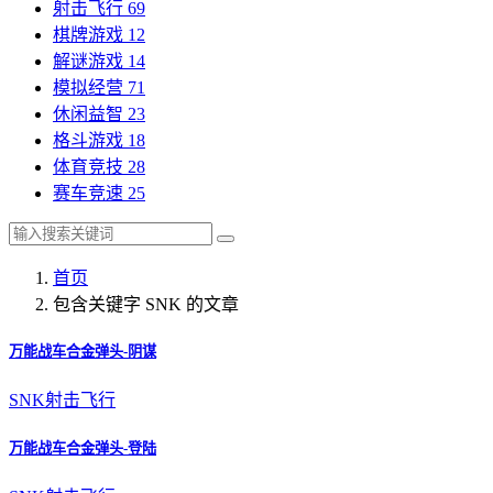
射击飞行
69
棋牌游戏
12
解谜游戏
14
模拟经营
71
休闲益智
23
格斗游戏
18
体育竞技
28
赛车竞速
25
首页
包含关键字 SNK 的文章
万能战车合金弹头-阴谋
SNK
射击飞行
万能战车合金弹头-登陆