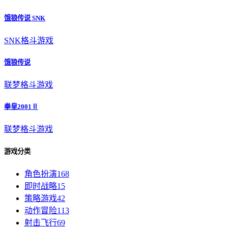
饿狼传说 SNK
SNK
格斗游戏
饿狼传说
联梦
格斗游戏
拳皇2001Ⅱ
联梦
格斗游戏
游戏分类
角色扮演
168
即时战略
15
策略游戏
42
动作冒险
113
射击飞行
69