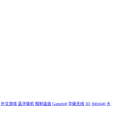
外文游戏
蓝牙联机
粗制滥造
Gameloft
华娱无线
3D
360x640
大