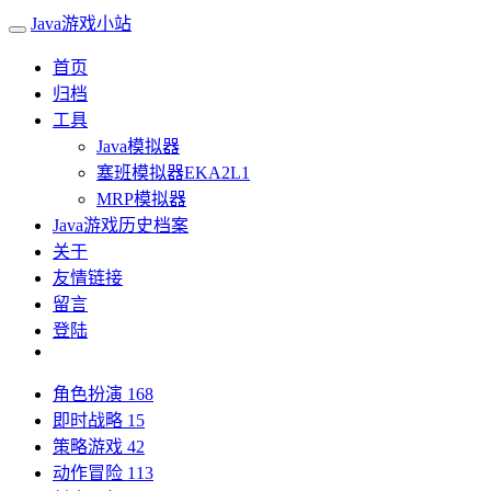
Java游戏小站
首页
归档
工具
Java模拟器
塞班模拟器EKA2L1
MRP模拟器
Java游戏历史档案
关于
友情链接
留言
登陆
角色扮演
168
即时战略
15
策略游戏
42
动作冒险
113