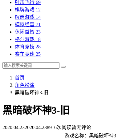
射击飞行
69
棋牌游戏
12
解谜游戏
14
模拟经营
71
休闲益智
23
格斗游戏
18
体育竞技
28
赛车竞速
25
首页
角色扮演
黑暗破坏神3-旧
黑暗破坏神3-旧
2020.04.23
2020.04.23
8916次阅读
暂无评论
游戏名称：黑暗破坏神3