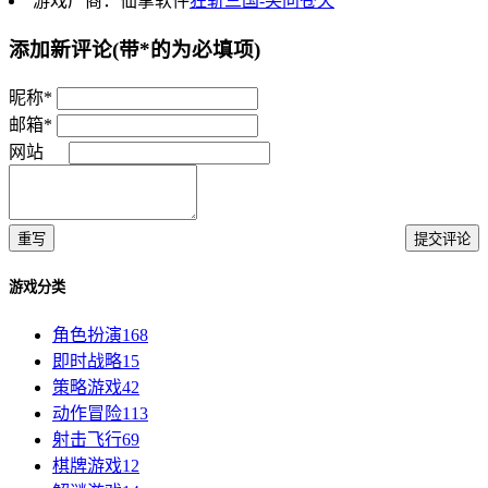
游戏厂商：仙掌软件
狂斩三国-笑问苍天
添加新评论
(带*的为必填项)
昵称*
邮箱*
网站
重写
提交评论
游戏分类
角色扮演
168
即时战略
15
策略游戏
42
动作冒险
113
射击飞行
69
棋牌游戏
12