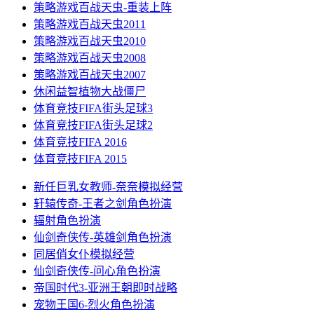
策略游戏
百战天虫-重装上阵
策略游戏
百战天虫2011
策略游戏
百战天虫2010
策略游戏
百战天虫2008
策略游戏
百战天虫2007
休闲益智
植物大战僵尸
体育竞技
FIFA街头足球3
体育竞技
FIFA街头足球2
体育竞技
FIFA 2016
体育竞技
FIFA 2015
新任巨乳女教师-奈奈
模拟经营
轩辕传奇-王者之剑
角色扮演
辐射
角色扮演
仙剑奇侠传-英雄剑
角色扮演
同居俏女仆
模拟经营
仙剑奇侠传-问心
角色扮演
帝国时代3-亚洲王朝
即时战略
宠物王国6-烈火
角色扮演