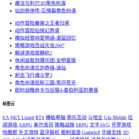
魔法与利刃3D
角色扮演
仙剑奇侠传-忘情篇
角色扮演
动作冒险
魔兽之王者归来
动作冒险
仙侠幻界录
模拟经营
纯爱物语-湛蓝回忆
策略游戏
百战天虫2007
解谜游戏
寂静岭2
休闲益智
劲爆乐团-全明星版
角色扮演
古剑奇缘-诛仙
射击飞行
魂斗罗3
角色扮演
狂斩三国-笑问苍天
即时战略
命令与征服4-泰伯利亚的黄昏
标签云
EA
NET Lizard
RTS
横板卷轴
简乐互动
斗地主
Glu Mobile
拉
阔游戏
ARPG
奥尔资讯
策略战旗
SRPG
文字AVG
开罗游戏
哈酷那
外文游戏
蓝牙联机
粗制滥造
Gameloft
华娱无线
3D