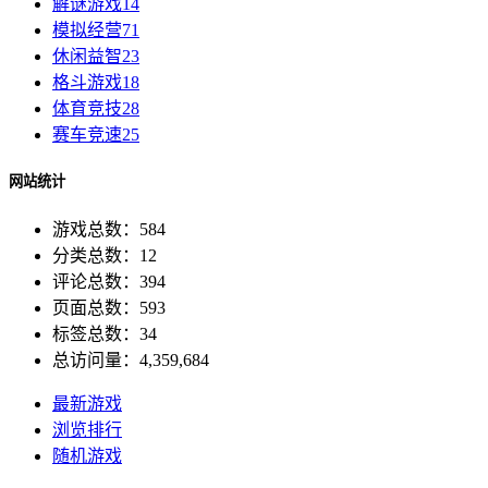
解谜游戏
14
模拟经营
71
休闲益智
23
格斗游戏
18
体育竞技
28
赛车竞速
25
网站统计
游戏总数：584
分类总数：12
评论总数：394
页面总数：593
标签总数：34
总访问量：4,359,684
最新游戏
浏览排行
随机游戏